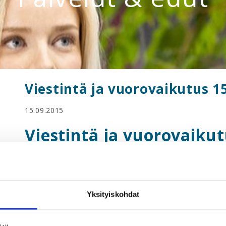
Viestintä ja vuorovaikutus 15
15.09.2015
Viestintä ja vuorovaikut
Se, joka hallitsee viestintä- ja vuorovaikutustaidot, on
Työntekijän on sen takia hyvä vahvistaa kommunikaatiot
työntekijän yhteistyötaitoja ja voivat parantaa hänen a
Yksityiskohdat
aikana tarvitaan erilaisia rooleja erilaisissa tilanteissa.
Viestintä ja vuorovaikutus -kurssilla tutustutaan muun