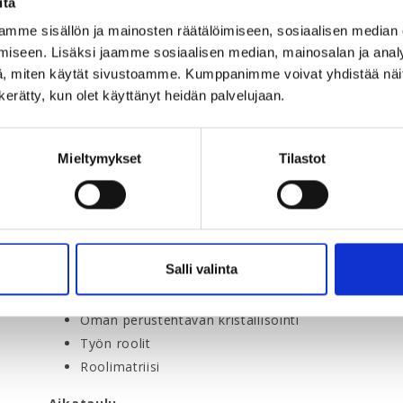
itä
Indicator), työnrooleihin ja roolimatriiseihin. MBTI-tes
havainnoinnin, päätöksenteon ja itsensä organisoinnin. 
mme sisällön ja mainosten räätälöimiseen, sosiaalisen median
sininen, energinen punainen vai sosiaalinen keltainen?
iseen. Lisäksi jaamme sosiaalisen median, mainosalan ja analy
, miten käytät sivustoamme. Kumppanimme voivat yhdistää näitä t
Luennoitsijana toimii KTM, MBA ja työnohjaaja
Helena
n kerätty, kun olet käyttänyt heidän palvelujaan.
Ohjelma pitää sisällään:
Ihmisten erilaisuus yhteiseksi voimavaraksi
Mieltymykset
Tilastot
MBTI – testi ja testin purku ja teoria
MBTI – testin avulla ymmärrys ihmisten erilaisuudesta ja
konkretisoituu ja yhdessä tekemiseen tarvittavat tiedot 
yhteisödynamiikkaa.
Salli valinta
Miten voimme hyödyntää oppimaamme yhteistyös
Oman perustehtävän kristallisointi
Työn roolit
Roolimatriisi