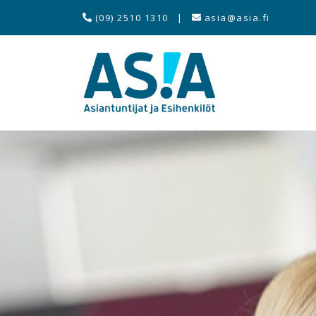
(09) 2510 1310
|
asia@asia.fi