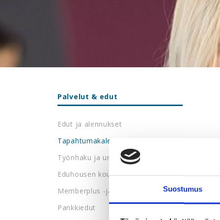
Palvelut & edut
Edut ja alennukset
Tapahtumakalenteri
Työnhaku ja urapalvelut
Eduhousen koulutukset
Suostumus
Memberplus -jäsenetupalvelu
Pankkiedut