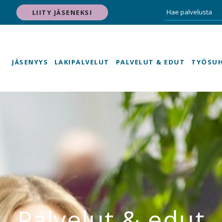
LIITY JÄSENEKSI
JÄSENYYS
LAKIPALVELUT
PALVELUT & EDUT
TYÖSU
Palvelut & edut