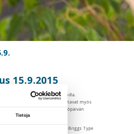
.9.
us 15.9.2015
 tämän päivän työelämässä vahvoilla.
aitojaan. Viestintätaidot vahvistavat myös
semaansa työyhteisössä, sillä työpäivän
Tietoja
 muassa MBTI-testiin (The Myers-Briggs Type