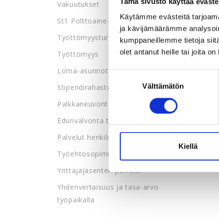
Tämä sivusto käyttää eväste
Vakuutukset
Käytämme evästeitä tarjoama
St1 Polttoaine-edut
ja kävijämäärämme analysoim
Työttömyysturva
kumppaneillemme tietoja siitä
olet antanut heille tai joita o
Työttömyys
Loma-asunnot
Suostumuksen
Välttämätön
valinta
Stipendirahasto
Palkkaneuvonta
Edunvalvonta työpaikalla
Palvelut henkilöstöedustajille
Kiellä
Työehtosopimukset
Yrittäjäjäsenten palvelut
Yhdenvertaisuus ja tasa-arvo
työpaikalla