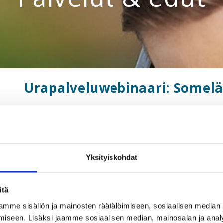
Urapalveluwebinaari: Somelä
11.11.2020
Somelähettiläs toimii sosiaalisessa mediassa. Hän jak
tietoa palveluista, twiittaa, jakaa kuvia Instagramissa ja
hän edistää positiivista työnantajakuvaa. Mieleenpainu
Yksityiskohdat
mm. Finnarilla, jossa stuertti on postannut kuvan ”ihan
kanssa yksin matkustavaa äitiä. Työnantajat haluavat
organisaationsa lähettiläänä. Oman organisaation sisäi
itä
Miten onnistua tässä?
mme sisällön ja mainosten räätälöimiseen, sosiaalisen median
iseen. Lisäksi jaamme sosiaalisen median, mainosalan ja analy