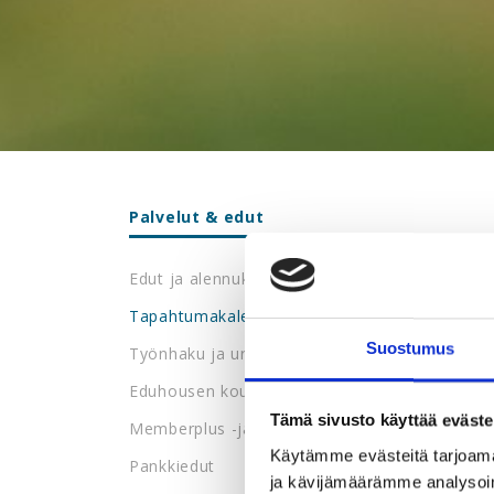
Palvelut & edut
Edut ja alennukset
Tapahtumakalenteri
Suostumus
Työnhaku ja urapalvelut
Eduhousen koulutukset
Tämä sivusto käyttää eväste
Memberplus -jäsenetupalvelu
Käytämme evästeitä tarjoama
Pankkiedut
ja kävijämäärämme analysoim