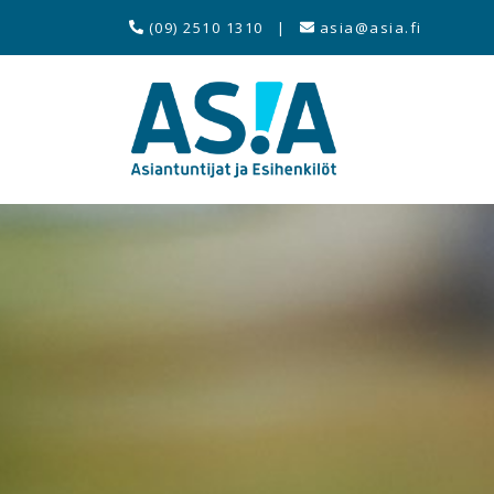
(09) 2510 1310
|
asia@asia.fi