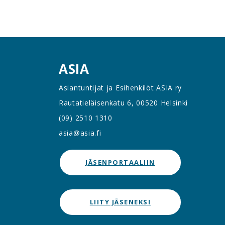
ASIA
Asiantuntijat ja Esihenkilöt ASIA ry
Rautatieläisenkatu 6, 00520 Helsinki
(09) 2510 1310
asia@asia.fi
JÄSENPORTAALIIN
LIITY JÄSENEKSI