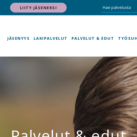
LIITY JÄSENEKSI
JÄSENYYS
LAKIPALVELUT
PALVELUT & EDUT
TYÖSU
Palvelut & edut