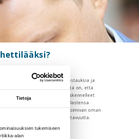
hettilääksi?
aa edustamansa organisaation postauksia ja
 vaikka kirjoittaa blogia. Tärkeintä on, että
vimmat somelähettiläät ovat työskennelleet
Tietoja
asta työstään” ja auttaa pienten lastensa
 yhä useammin työntekijöidensä toimivan oman
set somelähettiläät tuovat uskottavuutta.
 ominaisuuksien tukemiseen
tiikka-alan