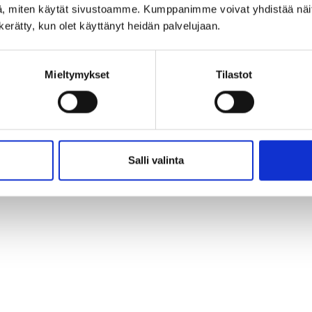
Ilmoittaudu Urapalvelut-sivuston kautta
, miten käytät sivustoamme. Kumppanimme voivat yhdistää näitä t
n kerätty, kun olet käyttänyt heidän palvelujaan.
Mieltymykset
Tilastot
Salli valinta