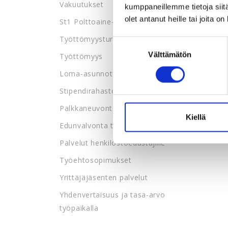
Vakuutukset
kumppaneillemme tietoja siitä
olet antanut heille tai joita o
St1 Polttoaine-edut
Työttömyysturva
Suostumuksen
Välttämätön
valinta
Työttömyys
Loma-asunnot
Stipendirahasto
Palkkaneuvonta
Kiellä
Edunvalvonta työpaikalla
Palvelut henkilöstöedustajille
Työehtosopimukset
Yrittäjäjäsenten palvelut
Yhdenvertaisuus ja tasa-arvo
työpaikalla