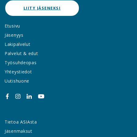
LIITY JÄSENEKSI
Etusivu
Jäsenyys
Lakipalvelut
Palvelut & edut
Työsuhdeopas
Yhteystiedot
Uutishuone
Tietoa ASIAsta
Jäsenmaksut