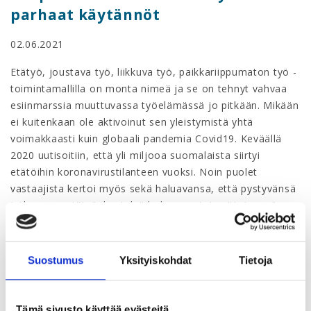
parhaat käytännöt
02.06.2021
Etätyö, joustava työ, liikkuva työ, paikkariippumaton työ -
toimintamallilla on monta nimeä ja se on tehnyt vahvaa
esiinmarssia muuttuvassa työelämässä jo pitkään. Mikään
ei kuitenkaan ole aktivoinut sen yleistymistä yhtä
voimakkaasti kuin globaali pandemia Covid19. Keväällä
2020 uutisoitiin, että yli miljooa suomalaista siirtyi
etätöihin koronavirustilanteen vuoksi. Noin puolet
vastaajista kertoi myös sekä haluavansa, että pystyvänsä
jatkamaan etätyöskentelyä kokonaan tai osittain myös
jatkossa. Osalle yrityksistä ja työntekijöistä
paikkariippumaton työ on ollut mahdollista ja käytössä jo
pitkään, mutta tässä mittakaavassa sen hyödyntäminen
Suostumus
Yksityiskohdat
Tietoja
on asettanut niin työntekijät kuin yrityksetkin uuteen
tilanteeseen. Useat lähteet uskovat etätyön tulleen
jäädäkseen ja tulevaisuudessa paikkariippumaton työ
Tämä sivusto käyttää evästeitä