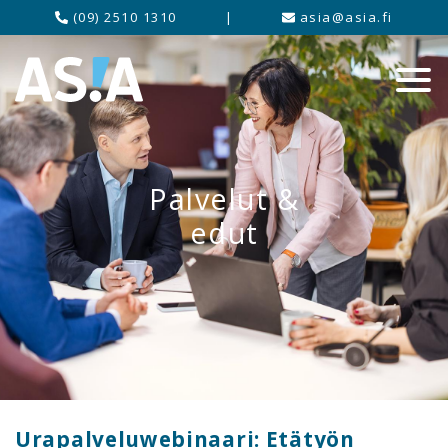
(09) 2510 1310
|
asia@asia.fi
Palvelut &
edut
Urapalveluwebinaari: Etätyön