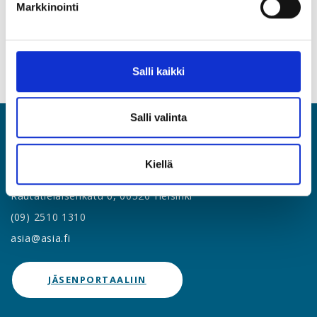
Markkinointi
Ilmoittaudu Urapalvelut-sivuston kautta
Salli kaikki
Salli valinta
ASIA
Kiellä
Asiantuntijat ja Esihenkilöt ASIA ry
Rautatieläisenkatu 6, 00520 Helsinki
(09) 2510 1310
asia@asia.fi
JÄSENPORTAALIIN