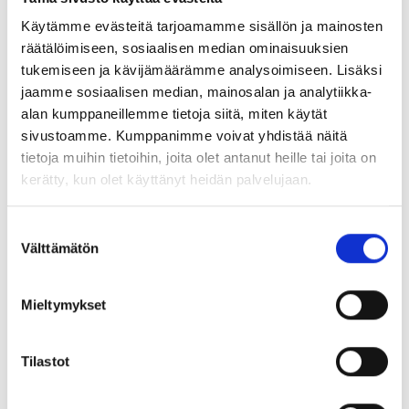
saatetaankin nähdä, erityisesti tietotyöntekijöillä,
Käytämme evästeitä tarjoamamme sisällön ja mainosten
enemmänkin itsestään selvyytenä kuin “työsuhde-etuna”.
räätälöimiseen, sosiaalisen median ominaisuuksien
Tässä webinaarissa keskustelemme siitä, mistä
tukemiseen ja kävijämäärämme analysoimiseen. Lisäksi
elementeistä koostuu sujuva etätyöarki ja millaisia
jaamme sosiaalisen median, mainosalan ja analytiikka-
keinoja yritykset ovat ottaneet käyttöön etätyön
alan kumppaneillemme tietoja siitä, miten käytät
tukemisessa. Lisäksi pohditaan mitä mahdolliset
sivustoamme. Kumppanimme voivat yhdistää näitä
sudenkuopat ovat ja miten niitä voidaan välttää.
tietoja muihin tietoihin, joita olet antanut heille tai joita on
kerätty, kun olet käyttänyt heidän palvelujaan.
Tämä webinaari sopii sinulle jos:
Toimit esimiehenä / johtajana etätyötä tekeville
Suostumuksen
tiimille
Välttämätön
valinta
Toimit tiimissä, jossa tehdään osittain etätyötä ja
pohdit miten tehdä tiimityöstä sujuvampaa
Mieltymykset
Teet (osittain) etätöitä ja kaipaat käytännön
vinkkejä oman sujuvamman etätyöarjen tueksi
Tilastot
Toimit työntekijäkokemuksen parissa ja mietit miten
parantaa sitä etätyöaikana