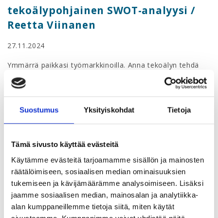
tekoälypohjainen SWOT-analyysi /
Reetta Viinanen
27.11.2024
Ymmärrä paikkasi työmarkkinoilla. Anna tekoälyn tehdä
syväluotaus osaamiseesi ja tarjota ratkaisuja
kehittymiseesi.
Webinaari kuuluu
Työnhaku – Salainen aseesi tekoäly
-
Suostumus
Yksityiskohdat
Tietoja
webinaarisarjaan. Kuvittele, jos sinulla olisi
henkilökohtainen konsultti, joka analysoi työmarkkinoiden
muutoksia reaaliajassa, tuntee taitosi ja toiveesi sekä
Tämä sivusto käyttää evästeitä
opastaa sinua luomaan erottuvan CV:n ja hakemuksen.
Käytämme evästeitä tarjoamamme sisällön ja mainosten
Nyt voit tehdä tämän kuvitelman todeksi tämän sarjan
räätälöimiseen, sosiaalisen median ominaisuuksien
kautta! Tekoälyn avulla voit ottaa ison askeleen eteenpäin
tukemiseen ja kävijämäärämme analysoimiseen. Lisäksi
työnhaussa ja saada sen edun, jota olet kaivannut.
jaamme sosiaalisen median, mainosalan ja analytiikka-
alan kumppaneillemme tietoja siitä, miten käytät