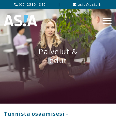
(09) 2510 1310
|
asia@asia.fi
Palvelut &
edut
Tunnista osaamisesi –