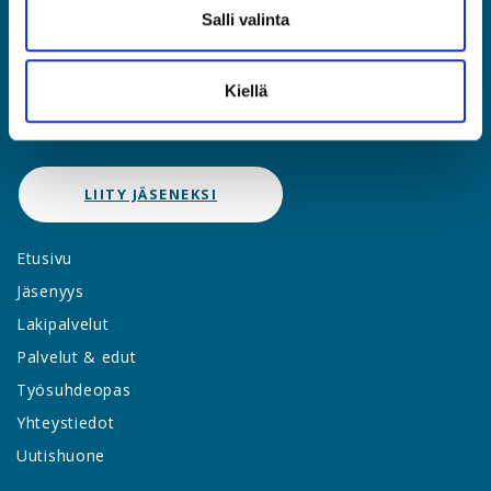
(09) 2510 1310
Salli valinta
asia@asia.fi
Kiellä
JÄSENPORTAALIIN
LIITY JÄSENEKSI
Etusivu
Jäsenyys
Lakipalvelut
Palvelut & edut
Työsuhdeopas
Yhteystiedot
Uutishuone