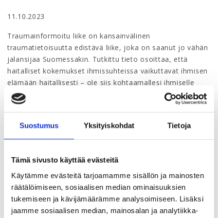
11.10.2023
Traumainformoitu liike on kansainvälinen
traumatietoisuutta edistävä liike, joka on saanut jo vähän
jalansijaa Suomessakin. Tutkittu tieto osoittaa, että
haitalliset kokemukset ihmissuhteissa vaikuttavat ihmisen
elämään haitallisesti – ole siis kohtaamallesi ihmiselle
hyvä kokemus. Traumainformoitu orientaatio tai
osaaminen ei tarkoita koskaan traumojen hoitamista tai
niistä puhumista.
Suostumus
Yksityiskohdat
Tietoja
Tämä webinaari sopii sinulle, jos haluat:
saada vinkkejä, miten toimia turvallisesti /
Tämä sivusto käyttää evästeitä
traumainformoidusti haastavassa
Käytämme evästeitä tarjoamamme sisällön ja mainosten
vuorovaikutustilanteessa?
räätälöimiseen, sosiaalisen median ominaisuuksien
oppia tunnistamaan haitallisen stressin merkkejä
tukemiseen ja kävijämäärämme analysoimiseen. Lisäksi
tietoa autonomisen hermoston toiminnasta, keinoja
jaamme sosiaalisen median, mainosalan ja analytiikka-