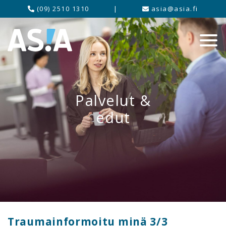
(09) 2510 1310
|
asia@asia.fi
Palvelut &
edut
Traumainformoitu minä 3/3