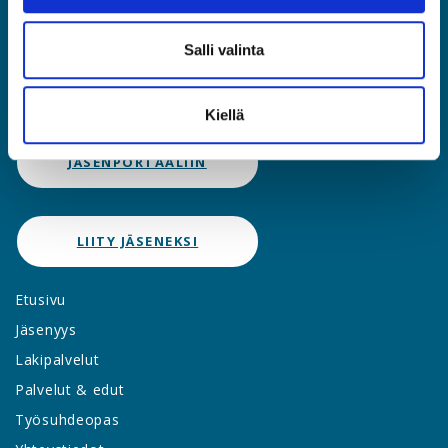
Asiantuntijat ja Esihenkilöt ASIA ry
Rautatieläisenkatu 6, 00520 Helsinki
Salli valinta
(09) 2510 1310
asia@asia.fi
Kiellä
JÄSENPORTAALIIN
LIITY JÄSENEKSI
Etusivu
Jäsenyys
Lakipalvelut
Palvelut & edut
Työsuhdeopas