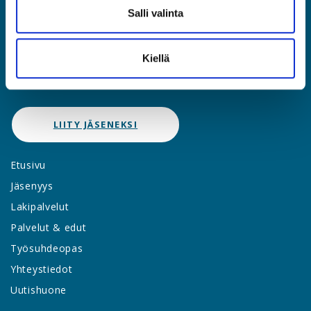
(09) 2510 1310
Salli valinta
asia@asia.fi
Kiellä
JÄSENPORTAALIIN
LIITY JÄSENEKSI
Etusivu
Jäsenyys
Lakipalvelut
Palvelut & edut
Työsuhdeopas
Yhteystiedot
Uutishuone