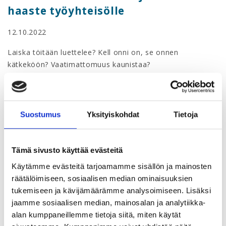
haaste työyhteisölle
12.10.2022
Laiska töitään luettelee? Kell onni on, se onnen
kätkeköön? Vaatimattomuus kaunistaa?
Suomalaiset sananlaskut kertovat omaa kieltään
vuorovaikutuskulttuurista ja palautteen niukkuudesta.
Rikas palautekulttuuri on keskeinen osa hyvää
Suostumus
Yksityiskohdat
Tietoja
vuorovaikutuskulttuuria. Miten päästä palauteniukkuuden
kulttuurista runsaaseen ja rikkaaseen palautekulttuuriin?
Tämä sivusto käyttää evästeitä
Tämä webinaari sopii sinulle jos:
Käytämme evästeitä tarjoamamme sisällön ja mainosten
Tämä webinaari sopii sinulle, jos olet kiinnostunut
räätälöimiseen, sosiaalisen median ominaisuuksien
kehittämään omaa ja työyhteisönsä palautteen antamisen
tukemiseen ja kävijämäärämme analysoimiseen. Lisäksi
ja saamisen taitoja.
jaamme sosiaalisen median, mainosalan ja analytiikka-
alan kumppaneillemme tietoja siitä, miten käytät