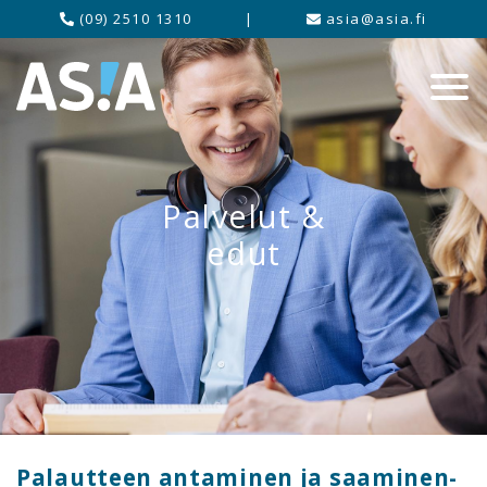
(09) 2510 1310
|
asia@asia.fi
Palvelut &
edut
Palautteen antaminen ja saaminen-