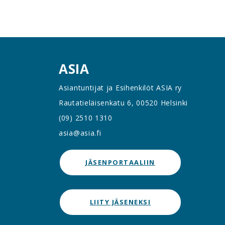
ASIA
Asiantuntijat ja Esihenkilöt ASIA ry
Rautatieläisenkatu 6, 00520 Helsinki
(09) 2510 1310
asia@asia.fi
JÄSENPORTAALIIN
LIITY JÄSENEKSI