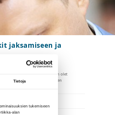
kit jaksamiseen ja
 Opi tunnistamaan merkit, milloin olet
lautumisen ja henkisen jaksamisen
Tietoja
imavaraksi
-sarjaan.
 ominaisuuksien tukemiseen
tiikka-alan