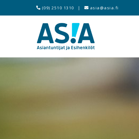
(09) 2510 1310
|
asia@asia.fi