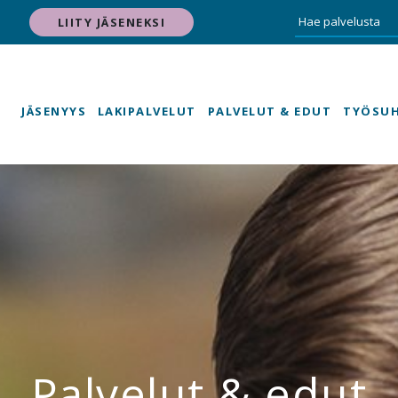
LIITY JÄSENEKSI
JÄSENYYS
LAKIPALVELUT
PALVELUT & EDUT
TYÖSU
Palvelut & edut