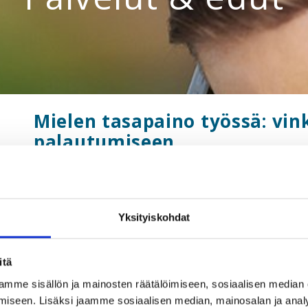
Mielen tasapaino työssä: vin
palautumiseen
21.02.2024
Unohda vanhat illuusiot työn ja vapaa-ajan erottelusta.
menossa kohti kuormittumista, ja tartu tehokkaisiin pa
Yksityiskohdat
strategioihin – joka hetki.
itä
Webinaari kuuluu
Hyvinvointi – Käännetään haasteet vo
mme sisällön ja mainosten räätälöimiseen, sosiaalisen median
iseen. Lisäksi jaamme sosiaalisen median, mainosalan ja analy