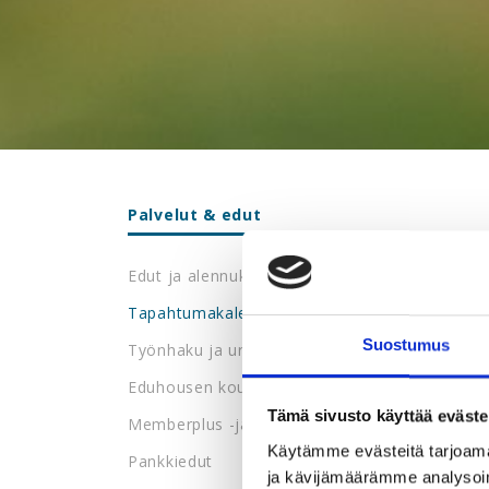
Palvelut & edut
Edut ja alennukset
Tapahtumakalenteri
Suostumus
Työnhaku ja urapalvelut
Eduhousen koulutukset
Tämä sivusto käyttää eväste
Memberplus -jäsenetupalvelu
Käytämme evästeitä tarjoama
Pankkiedut
ja kävijämäärämme analysoim