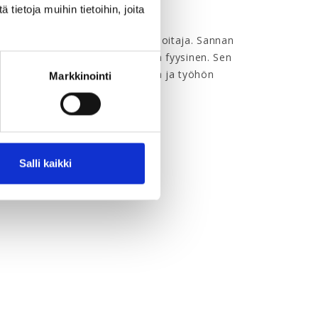
ietoja muihin tietoihin, joita
entaja ja psykiatrinen sairaanhoitaja. Sannan
yvinvointi, niin psyykkinen kuin fyysinen. Sen
een että lyhytterapioiden parissa ja työhön
Markkinointi
tina
Salli kaikki