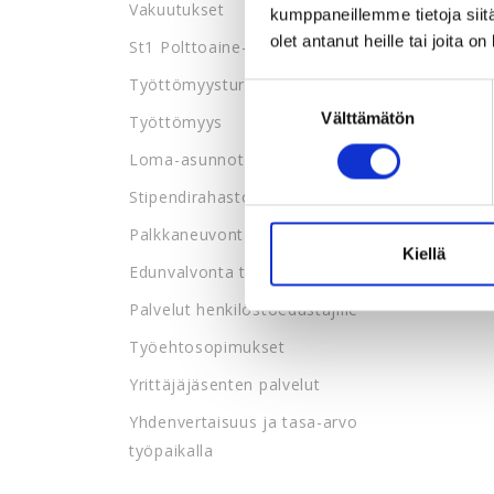
Vakuutukset
kumppaneillemme tietoja siitä
olet antanut heille tai joita o
St1 Polttoaine-edut
Työttömyysturva
Suostumuksen
Välttämätön
valinta
Työttömyys
Loma-asunnot
Stipendirahasto
Palkkaneuvonta
Kiellä
Edunvalvonta työpaikalla
Palvelut henkilöstöedustajille
Työehtosopimukset
Yrittäjäjäsenten palvelut
Yhdenvertaisuus ja tasa-arvo
työpaikalla