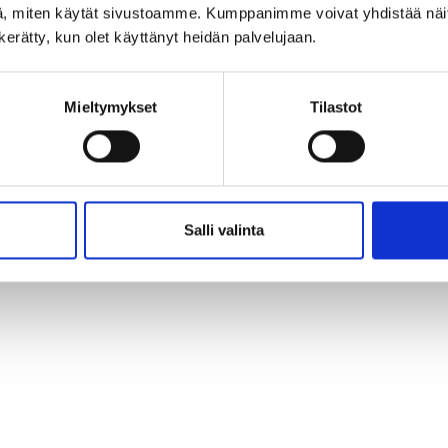
Ilmoittaudu Urapalvelut-sivuston kautta
, miten käytät sivustoamme. Kumppanimme voivat yhdistää näitä t
n kerätty, kun olet käyttänyt heidän palvelujaan.
Kouluttaja
Sanna Nylund
on työnohjaaja, työyhteisövalm
erityisenä kiinnostuksen kohteena on kokonaisvaltainen h
tutkiminen on johtanut opintoihin sekä liikuntalääketiet
Mieltymykset
Tilastot
hyvinvointiryhmien ohjaajana /valmentajana ja terapeut
Salli valinta