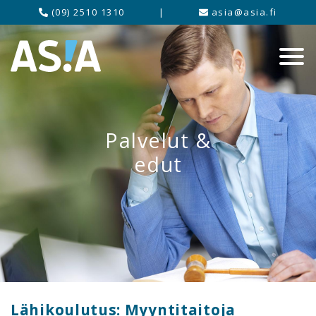
(09) 2510 1310
|
asia@asia.fi
Palvelut &
edut
Lähikoulutus: Myyntitaitoja