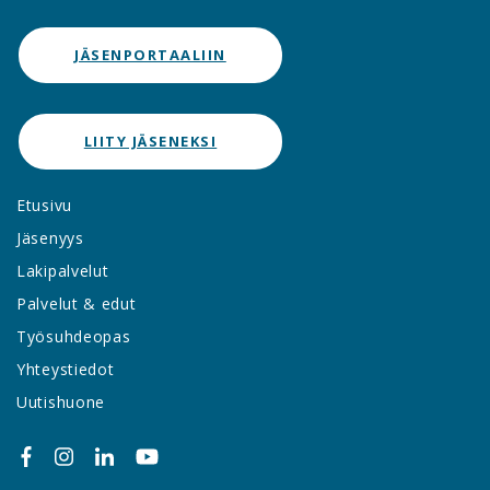
JÄSENPORTAALIIN
LIITY JÄSENEKSI
Etusivu
Jäsenyys
Lakipalvelut
Palvelut & edut
Työsuhdeopas
Yhteystiedot
Uutishuone