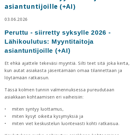
asiantuntijoille (+AI)
03.06.2026
Peruttu - siirretty syksylle 2026 -
Lähikoulutus:
Myyntitaitoja
asiantuntijoille (+AI)
Et ehkä ajattele tekeväsi myyntiä. Silti teet sitä joka kerta,
kun autat asiakasta jäsentämään omaa tilannettaan ja
löytämään ratkaisun.
Tässä kolmen tunnin valmennuksessa pureudutaan
asiakkaan kohtaamisen eri vaiheisiin:
• miten syntyy luottamus,
• miten kysyt oikeita kysymyksiä ja
• miten viet keskustelun luontevasti kohti ratkaisua.