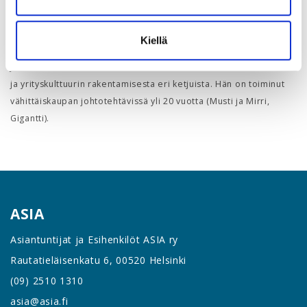
Juhana Lamberg
Kiellä
Juhanalla on vahvaa kokemusta asiakaskeskeisen liiketoiminnan
ja yrityskulttuurin rakentamisesta eri ketjuista. Hän on toiminut
vähittäiskaupan johtotehtävissä yli 20 vuotta (Musti ja Mirri,
Gigantti).
ASIA
Asiantuntijat ja Esihenkilöt ASIA ry
Rautatieläisenkatu 6, 00520 Helsinki
(09) 2510 1310
asia@asia.fi