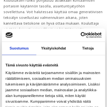
Koulutuksen runko pohjautuu asiakkaan kohtaamisen
portaisiin käytännön tasolla, asiantuntijatyöhön
sovellettuna. Voit halutessasi käyttää omaa generatiivisen
tekoälyn sovellustasi valmennuksen aikana, joten
kannettava tietokone on hyvä ottaa mukaan. Kouluttaja
näyttää yleisesti esimerkkejä eri käyttötavoista.
Tavoitteena ei ole oppia myyntiguruksi, vaan oivaltaa
muutama asia, joka muuttaa omaa tekemistä heti
Suostumus
Yksityiskohdat
Tietoja
seuraavassa asiakaskohtaamisessa.
Kouluttajana aiemmista koulutuksista tuttu
Juhana
Tämä sivusto käyttää evästeitä
Lamberg
.
Käytämme evästeitä tarjoamamme sisällön ja mainosten
Kenelle koulutus?
räätälöimiseen, sosiaalisen median ominaisuuksien
tukemiseen ja kävijämäärämme analysoimiseen. Lisäksi
Valmennus sopii sekä ensikertalaisille että aiemmin
jaamme sosiaalisen median, mainosalan ja analytiikka-
osallistuneille.
alan kumppaneillemme tietoja siitä, miten käytät
sivustoamme. Kumppanimme voivat yhdistää näitä
Koulutuspaikka ja afterit