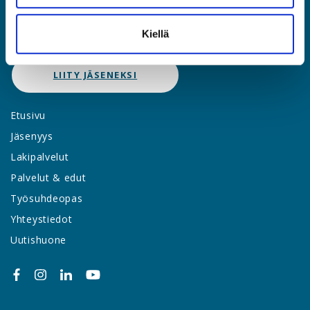
JÄSENPORTAALIIN
Kiellä
LIITY JÄSENEKSI
Etusivu
Jäsenyys
Lakipalvelut
Palvelut & edut
Työsuhdeopas
Yhteystiedot
Uutishuone