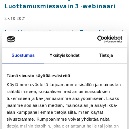
Luottamusmiesavain 3 -webinaari
27.10.2021
Luottamusmiesavain 3 -webinaari
Kurssilla käsitellään erilaisia oikeudellisia kysymyksiä, joita
henkilöstön edustaja voi asemassaan kohdata. Työpaikan
Suostumus
Yksityiskohdat
Tietoja
konkreettisia ongelmia käsitellään esimerkkien kautta ja
annetaan työkaluja niiden ratkaisemiseen.
Tämä sivusto käyttää evästeitä
Kurssilla perehdytään lisäksi työsuhteen ehtojen
Käytämme evästeitä tarjoamamme sisällön ja mainosten
muodostumiseen sekä pohditaan ehtojen muuttamisen
räätälöimiseen, sosiaalisen median ominaisuuksien
mahdollisuuksia erilaisissa tilanteissa.
tukemiseen ja kävijämäärämme analysoimiseen. Lisäksi
Lisäksi selvitetään paikallisiin sopimuksiin liittyviä
jaamme sosiaalisen median, mainosalan ja analytiikka-
käytäntöjä ja keskustellaan niiden tekemisestä, etenkin
alan kumppaneillemme tietoja siitä, miten käytät
työaikaan liittyvissä asioissa. Kurssilla käydään myös läpi
sivustoamme. Kumppanimme voivat yhdistää näitä
erimielisyysasioiden jatkokäsittelyä sekä työsuhteen
tietoja muihin tietoihin, joita olet antanut heille tai joita on