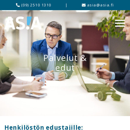
(09) 2510 1310
|
asia@asia.fi
Palvelut &
edut
Henkilöstön edustajille: