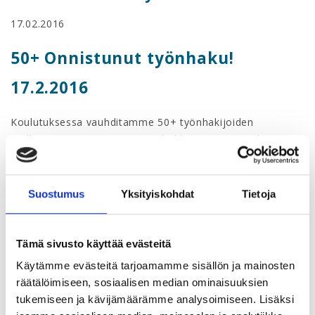
17.02.2016
50+ Onnistunut työnhaku!
17.2.2016
Koulutuksessa vauhditamme 50+ työnhakijoiden
työllistymistä antaen tietoa tehokkaimmista työnhaun
keinoista. Murramme myös ikään liittyviä myyttejä ja
kuulemme runsaasti onnistumistarinoita. Motivoidumme
sekä saamme uskoa ja kannustusta omaan työnhakuun!
Suostumus
Yksityiskohdat
Tietoja
Koulutuksen teemat
Tämä sivusto käyttää evästeitä
Miten tunnistaa omaa osaamista ja vahvuuksia?
Mitkä ovat tehokkaan työnhaun keinot ja kanavat?
Käytämme evästeitä tarjoamamme sisällön ja mainosten
Miten teen hyvän CV:n ja hakemuksen?
räätälöimiseen, sosiaalisen median ominaisuuksien
tukemiseen ja kävijämäärämme analysoimiseen. Lisäksi
Taustaa 50+ työllistymisestä