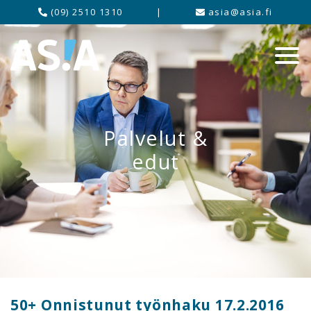
(09) 2510 1310
|
asia@asia.fi
Palvelut &
edut
50+ Onnistunut työnhaku 17.2.2016