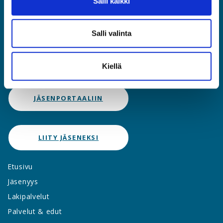
Salli kaikki
ASIA
Asiantuntijat ja Esihenkilöt ASIA ry
Salli valinta
Rautatieläisenkatu 6, 00520 Helsinki
(09) 2510 1310
Kiellä
asia@asia.fi
JÄSENPORTAALIIN
LIITY JÄSENEKSI
Etusivu
Jäsenyys
Lakipalvelut
Palvelut & edut