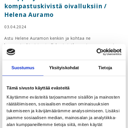
kompastuskivistä oivalluksiin /
Helena Auramo
03.04.2024
Astu Helene Auramon kenkiin ja kohtaa ne
kompastuskivet ja oivallukset, jotka ovat muovanneet
hänet johtajaksi, joka hän on tänään. Ota mukaasi 10
timanttista oppia, jotka voivat valaista ja inspiroida omaa
johtamisen polkuasi.
Suostumus
Yksityiskohdat
Tietoja
Webinaarin sisältö
Tämä sivusto käyttää evästeitä
Johtajuus on matka, joka koostuu sekä menestyksestä
että kompastuskivistä. Yrittäjänä, perustajana ja
Käytämme evästeitä tarjoamamme sisällön ja mainosten
hallituksen jäsenenä monissa innovatiivisissa yrityksissä
räätälöimiseen, sosiaalisen median ominaisuuksien
Helene Auramo on kohdannut haasteita, jotka ovat
tukemiseen ja kävijämäärämme analysoimiseen. Lisäksi
haastaneet hänen johtajuustaitojaan ja muovanneet
jaamme sosiaalisen median, mainosalan ja analytiikka-
hänen johtamisfilosofiaansa.
alan kumppaneillemme tietoja siitä, miten käytät