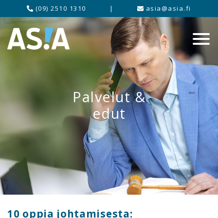
(09) 2510 1310
|
asia@asia.fi
Palvelut &
edut
10 oppia johtamisesta: