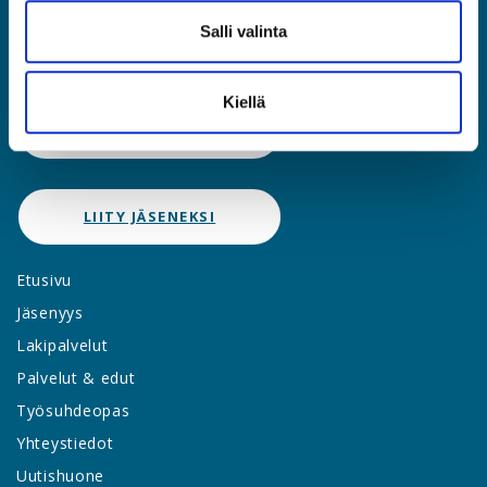
Rautatieläisenkatu 6, 00520 Helsinki
Salli valinta
(09) 2510 1310
asia@asia.fi
Kiellä
JÄSENPORTAALIIN
LIITY JÄSENEKSI
Etusivu
Jäsenyys
Lakipalvelut
Palvelut & edut
Työsuhdeopas
Yhteystiedot
Uutishuone