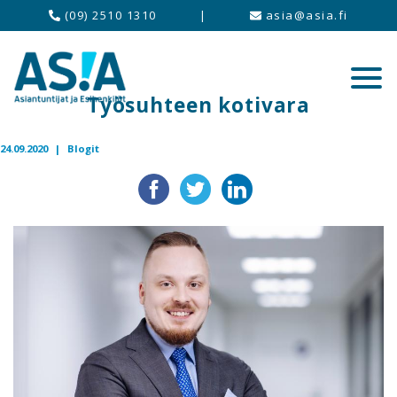
(09) 2510 1310
|
asia@asia.fi
Työsuhteen kotivara
24.09.2020 |
Blogit