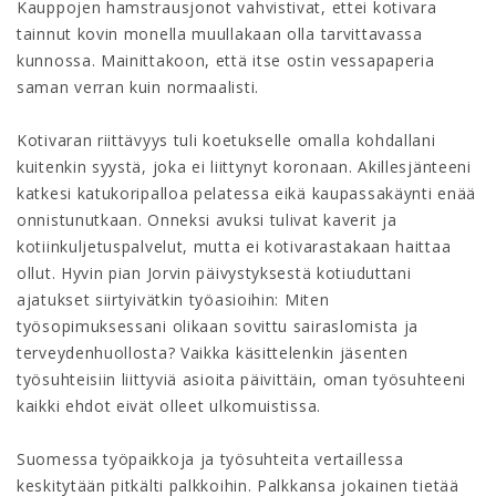
Kauppojen hamstrausjonot vahvistivat, ettei kotivara
tainnut kovin monella muullakaan olla tarvittavassa
kunnossa. Mainittakoon, että itse ostin vessapaperia
saman verran kuin normaalisti.
Kotivaran riittävyys tuli koetukselle omalla kohdallani
kuitenkin syystä, joka ei liittynyt koronaan. Akillesjänteeni
katkesi katukoripalloa pelatessa eikä kaupassakäynti enää
onnistunutkaan. Onneksi avuksi tulivat kaverit ja
kotiinkuljetuspalvelut, mutta ei kotivarastakaan haittaa
ollut. Hyvin pian Jorvin päivystyksestä kotiuduttani
ajatukset siirtyivätkin työasioihin: Miten
työsopimuksessani olikaan sovittu sairaslomista ja
terveydenhuollosta? Vaikka käsittelenkin jäsenten
työsuhteisiin liittyviä asioita päivittäin, oman työsuhteeni
kaikki ehdot eivät olleet ulkomuistissa.
Suomessa työpaikkoja ja työsuhteita vertaillessa
keskitytään pitkälti palkkoihin. Palkkansa jokainen tietää