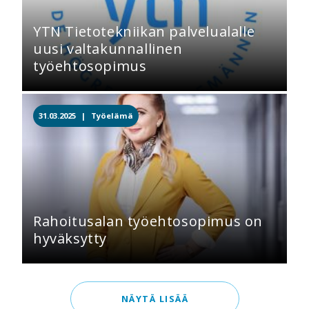
YTN Tietotekniikan palvelualalle
uusi valtakunnallinen
työehtosopimus
31.03.2025 |
Työelämä
Rahoitusalan työehtosopimus on
hyväksytty
NÄYTÄ LISÄÄ