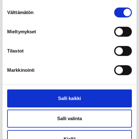
kompensoimaan esimerkiksi sairausajan palkkaa, mutta
Suostumuksen
liittojen jäsenmaksuun verrattuna se tulee kalliiksi.
Välttämätön
valinta
Samalla tavoin kuin liiton lakimies on merkittävästi
edullisempi kuin yksityinen lakitoimisto.
Mieltymykset
Me liitoissa pyrimme kollektiivisella sopimisella siihen,
että nekin asiat työsuhteissa ovat kunnossa, joita ei heti
Tilastot
tule ajatelleeksi tai neuvotelleeksi. Liittoon ja kassaan
kuuluminen onkin se työsuhteen kotivara.
Markkinointi
Antti Leino
yhteiskuntasuhteiden päällikkö
Salli kaikki
Salli valinta
Kiellä