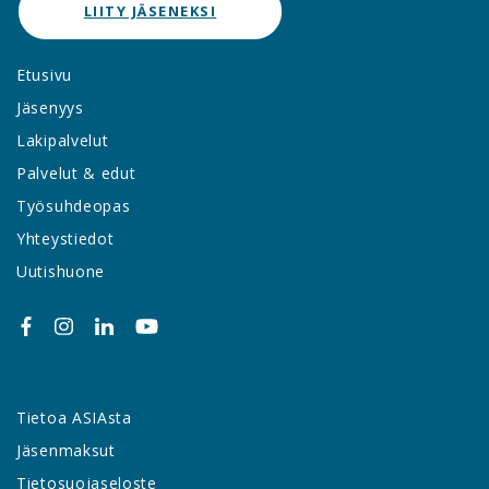
LIITY JÄSENEKSI
Etusivu
Jäsenyys
Lakipalvelut
Palvelut & edut
Työsuhdeopas
Yhteystiedot
Uutishuone
Tietoa ASIAsta
Jäsenmaksut
Tietosuojaseloste