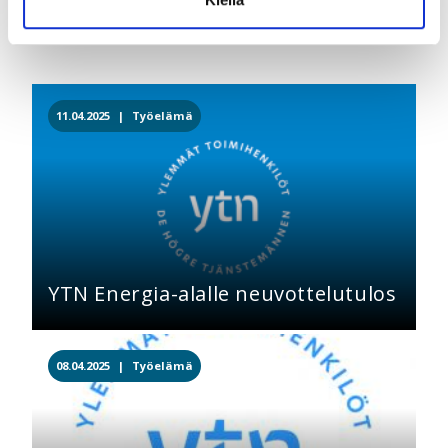
Lue lisää aiheesta
11.04.2025 |
Työelämä
YTN Energia-alalle neuvottelutulos
08.04.2025 |
Työelämä