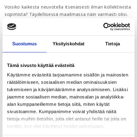
Voisiko kaikesta neuvotella itsenäisesti ilman kollektiivista
sopimista? Täydellisessä maailmassa näin varmasti olisi.
Vallitsevassa todellisuudessa tämä käytännössä johtaisi
helposti työsuhteen etujen yleiseen heikkenemiseen.
Vaikka työmarkkinasopimisen desentralisaatio asteittain
eteneekin ja sopiminen muuttuu yhä enemmän
Suostumus
Yksityiskohdat
Tietoja
paikalliseksi, mielestäni etenkin terveyteen ja
terveyshuoltoon liittyvät työsuhdeasiat on parasta hoitaa
Tämä sivusto käyttää evästeitä
kollektiivisesti. Työnhakija ei välttämättä luo parasta
kuvaa itsestään, mikäli alkaa ensimmäisenä vaatimaan
Käytämme evästeitä tarjoamamme sisällön ja mainosten
lisää palkallisia sairauslomapäiviä työsopimukseensa.
räätälöimiseen, sosiaalisen median ominaisuuksien
Nuori henkilö tuskin haluaa kysyä tulevalta esimieheltään
tukemiseen ja kävijämäärämme analysoimiseen. Lisäksi
ensimmäisenä, että olisiko mahdollista saada
jaamme sosiaalisen median, mainosalan ja analytiikka-
perhevapaan palkkaa pidemmältä ajalta. On toki myös
alan kumppaneillemme tietoja siitä, miten käytät
asioita, joita edes työehtosopimukset eivät kata, mutta
sivustoamme. Kumppanimme voivat yhdistää näitä
joilla on merkitystä. Esimerkiksi työterveyshuollon taso on
tietoja muihin tietoihin, joita olet antanut heille tai joita on
yleensä täysin työnantajan päätettävissä, ellei siitä
kerätty, kun olet käyttänyt heidän palvelujaan.
paikallisesti ole sovittu. Vakuutuksilla pystyy toki