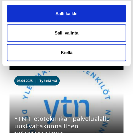
11.04.2025 |
Työelämä
Salli kaikki
Salli valinta
Kiellä
YTN Energia-alalle neuvottelutulos
08.04.2025 |
Työelämä
YTN Tietotekniikan palvelualalle
uusi valtakunnallinen