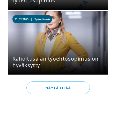
työehtosopimus
31.03.2025 |
Työelämä
Rahoitusalan työehtosopimus on
hyväksytty
NÄYTÄ LISÄÄ