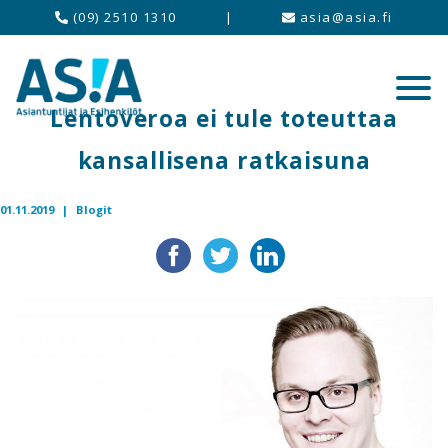
(09) 2510 1310
|
asia@asia.fi
Lentoveroa ei tule toteuttaa
kansallisena ratkaisuna
01.11.2019 |
Blogit