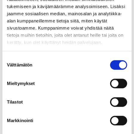
houkuttelevammaksi näiden yhtiöiden nauttiessa suorasta
tukemiseen ja kävijämäärämme analysoimiseen. Lisäksi
kilpailuedusta. Kansallinen lentovero näin ollen paitsi
jaamme sosiaalisen median, mainosalan ja analytiikka-
toimisi Suomen elinkeinoelämän ja työllisyyden etua
alan kumppaneillemme tietoja siitä, miten käytät
vastaan, heikentäisi tiukentuvassa kilpailutilanteessa
sivustoamme. Kumppanimme voivat yhdistää näitä
edellytyksiä tehdä ympäristöystävällisempiin ratkaisuihin
tietoja muihin tietoihin, joita olet antanut heille tai joita on
tähtääviä investointeja jatkossa.
kerätty, kun olet käyttänyt heidän palvelujaan.
Antti Leino
yhteiskuntasuhteiden päällikkö
Suostumuksen
Välttämätön
valinta
Mieltymykset
Tilastot
Lue lisää aiheesta
Markkinointi