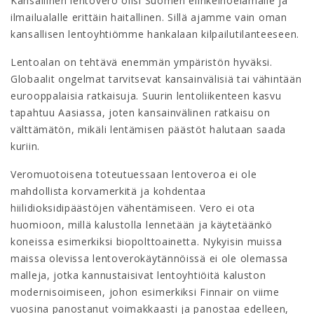
Kansallinen lentovero olisi Suomen elinkeinoelämälle ja
ilmailualalle erittäin haitallinen. Sillä ajamme vain oman
kansallisen lentoyhtiömme hankalaan kilpailutilanteeseen.
Lentoalan on tehtävä enemmän ympäristön hyväksi.
Globaalit ongelmat tarvitsevat kansainvälisiä tai vähintään
eurooppalaisia ratkaisuja. Suurin lentoliikenteen kasvu
tapahtuu Aasiassa, joten kansainvälinen ratkaisu on
välttämätön, mikäli lentämisen päästöt halutaan saada
kuriin.
Veromuotoisena toteutuessaan lentoveroa ei ole
mahdollista korvamerkitä ja kohdentaa
hiilidioksidipäästöjen vähentämiseen. Vero ei ota
huomioon, millä kalustolla lennetään ja käytetäänkö
koneissa esimerkiksi biopolttoainetta. Nykyisin muissa
maissa olevissa lentoverokäytännöissä ei ole olemassa
malleja, jotka kannustaisivat lentoyhtiöitä kaluston
modernisoimiseen, johon esimerkiksi Finnair on viime
vuosina panostanut voimakkaasti ja panostaa edelleen,