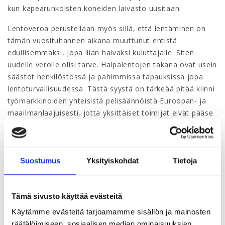
kun kapearunkoisten koneiden laivasto uusitaan.
Lentoveroa perustellaan myös sillä, että lentäminen on
tämän vuosituhannen aikana muuttunut entistä
edullisemmaksi, jopa liian halvaksi kuluttajalle. Siten
uudelle verolle olisi tarve. Halpalentojen takana ovat usein
säästöt henkilöstössä ja pahimmissa tapauksissa jopa
lentoturvallisuudessa. Tästä syystä on tärkeää pitää kiinni
työmarkkinoiden yhteisistä pelisäännöistä Euroopan- ja
maailmanlaajuisesti, jotta yksittäiset toimijat eivät pääse
hyödyntämään jonkin yksittäisen maan yrityksille
edullisempaa ja työntekijöille heikompaa lainsäädäntöä.
Tämä periaate toimii niin työmarkkinoilla kuin
Suostumus
Yksityiskohdat
Tietoja
ympäristöpolitiikassakin.
Lentovero pelkästään Suomen mittakaavassa käyttöön
otettuna heikentäisi Suomesta operoivien yhtiöiden
Tämä sivusto käyttää evästeitä
asemaa, tehden samanaikaisesti muiden ulkopuolisten
Käytämme evästeitä tarjoamamme sisällön ja mainosten
kasvavien lentoyhtiöiden markkinoille tulon
räätälöimiseen, sosiaalisen median ominaisuuksien