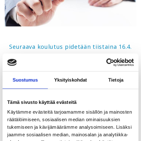
Seuraava koulutus pidetään tiistaina 16.4.
TJS Opintokeskus järjestää maksuttomia koulutuksia
työttömille ja työttömyysuhan alla oleville. Kevään
Suostumus
Yksityiskohdat
Tietoja
teemoina muun muassa Suoratyönhaku ja Ikäsyrjintä
työnhaussa.
Tämä sivusto käyttää evästeitä
Suoratyönhaku
Käytämme evästeitä tarjoamamme sisällön ja mainosten
16.4.2024 kello 17-18, Teams
räätälöimiseen, sosiaalisen median ominaisuuksien
tukemiseen ja kävijämäärämme analysoimiseen. Lisäksi
Koulutuksessa saat vinkkejä siihen, kuinka lisäät
jaamme sosiaalisen median, mainosalan ja analytiikka-
mahdollisuuksia tulla headhunterin löytämäksi ja kuinka