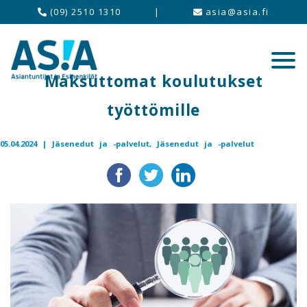
(09) 2510 1310
|
asia@asia.fi
Maksuttomat koulutukset
työttömille
05.04.2024 |
Jäsenedut ja -palvelut,
Jäsenedut ja -palvelut