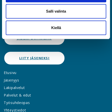
Asiantuntijat ja Esihenkilöt ASIA ry
Rautatieläisenkatu 6, 00520 Helsinki
Salli valinta
(09) 2510 1310
asia@asia.fi
Kiellä
JÄSENPORTAALIIN
LIITY JÄSENEKSI
Etusivu
Jäsenyys
Lakipalvelut
Palvelut & edut
Työsuhdeopas
Yhteystiedot