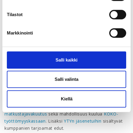
heidän tukenaan näkyvästi tai toimia taustalla hiljaisena
neuvonantajana, korostaa Leppäluoto.
Tilastot
Esihenkilö kokee usein jäävänsä
Markkinointi
yksin työntekijöiden ja johdon
väliin.
Salli kaikki
Runsaasti vastinetta jäsenmaksulle
Vain noin parin kympin suuruisella kuukausimaksulla
Salli valinta
jäsenet saavat käyttöönsä asiantuntevan lakituen ja
edunvalvonnan, tukea arjen työhaasteisiin sekä
Kiellä
mahdollisuuden osallistua liiton järjestämiin koulutuksiin.
Jäsenyyteen sisältyy
vapaa-ajan tapaturma- ja
matkustajavakuutus
sekä mahdollisuus kuulua
KOKO-
työttömyyskassaan
. Lisäksi
YTYn jäsenetuihin
sisältyvät
kumppanien tarjoamat edut.