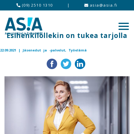
(09) 2510 1310
|
asia@asia.fi
Esihenkilöllekin on tukea tarjolla
22.09.2021 |
Jäsenedut ja -palvelut,
Työelämä