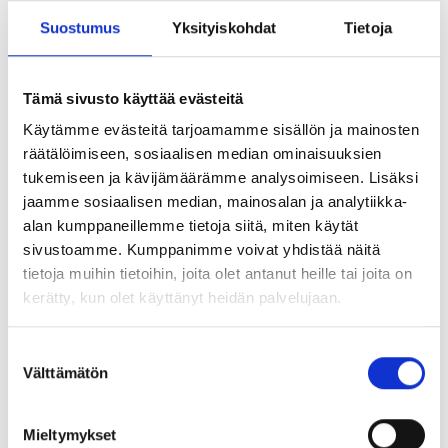
– Esihenkilöille tuottavat päänvaivaa erityisesti jatkuvasti
Suostumus
Yksityiskohdat
Tietoja
uudistuva työlainsäädäntö ja työehtosopimuksiin liittyvät
määräykset. Jäsenet haluavat esimerkiksi varmistaa, miten
tulisi menetellä kehitys- ja palkkakeskusteluissa tai mikä
Tämä sivusto käyttää evästeitä
on oikea tapa puuttua kiusaamiseen. Esihenkilöille on
Käytämme evästeitä tarjoamamme sisällön ja mainosten
tärkeää saada vahvistus sille, että he toimivat alaisiaan
räätälöimiseen, sosiaalisen median ominaisuuksien
kohtaan oikeudenmukaisesti, tasapuolisesti ja
tukemiseen ja kävijämäärämme analysoimiseen. Lisäksi
kannustavasti. Meille tällaiset asiat ovat hyvin tuttuja,
jaamme sosiaalisen median, mainosalan ja analytiikka-
joten pystymme auttamaan nopeasti, Leppäluoto
alan kumppaneillemme tietoja siitä, miten käytät
alleviivaa.
sivustoamme. Kumppanimme voivat yhdistää näitä
tietoja muihin tietoihin, joita olet antanut heille tai joita on
Esihenkilöt kysyvät apua myös yrityksen perustamiseen
kerätty, kun olet käyttänyt heidän palvelujaan.
liittyvissä asioissa sekä johtaja- ja
kilpailukieltosopimuksissa.
Suostumuksen
– Monesti avullemme on tarvetta myös omiin työehtoihin,
Välttämätön
valinta
työhyvinvointiin ja työsuojeluun liittyvissä kysymyksissä.
Jäsenemme voivat aina valita vapaasti haluavatko he
Mieltymykset
kertoa omasta jäsenyydestään työpaikallaan. Voimme olla