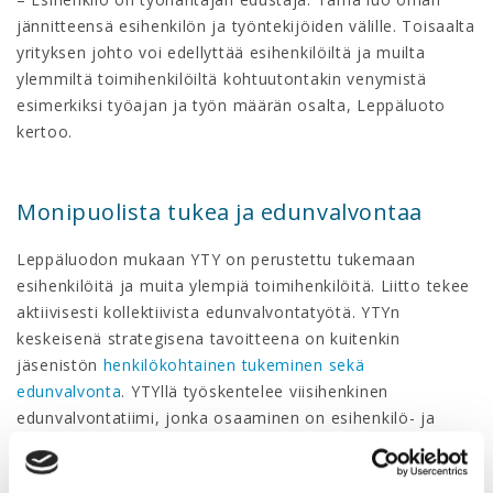
jännitteensä esihenkilön ja työntekijöiden välille. Toisaalta
yrityksen johto voi edellyttää esihenkilöiltä ja muilta
ylemmiltä toimihenkilöiltä kohtuutontakin venymistä
esimerkiksi työajan ja työn määrän osalta, Leppäluoto
kertoo.
Monipuolista tukea ja edunvalvontaa
Leppäluodon mukaan YTY on perustettu tukemaan
esihenkilöitä ja muita ylempiä toimihenkilöitä. Liitto tekee
aktiivisesti kollektiivista edunvalvontatyötä. YTYn
keskeisenä strategisena tavoitteena on kuitenkin
jäsenistön
henkilökohtainen tukeminen sekä
edunvalvonta
. YTYllä työskentelee viisihenkinen
edunvalvontatiimi, jonka osaaminen on esihenkilö- ja
asiantuntijajäsenten käytössä jokaisena arkipäivänä. YTYn
juristit tavoittaa näppärästi puhelimitse ja sähköpostitse.