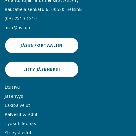
Asiantuntijat ja Esihenkilöt ASIA ry
Rautatieläisenkatu 6, 00520 Helsinki
(09) 2510 1310
asia@asia.fi
JÄSENPORTAALIIN
LIITY JÄSENEKSI
Etusivu
Jäsenyys
Lakipalvelut
Palvelut & edut
Työsuhdeopas
Yhteystiedot