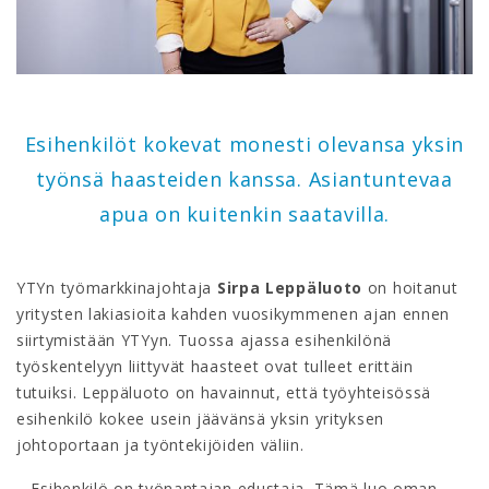
Esihenkilöt kokevat monesti olevansa yksin
työnsä haasteiden kanssa. Asiantuntevaa
apua on kuitenkin saatavilla.
YTYn työmarkkinajohtaja
Sirpa Leppäluoto
on hoitanut
yritysten lakiasioita kahden vuosikymmenen ajan ennen
siirtymistään YTYyn. Tuossa ajassa esihenkilönä
työskentelyyn liittyvät haasteet ovat tulleet erittäin
tutuiksi. Leppäluoto on havainnut, että työyhteisössä
esihenkilö kokee usein jäävänsä yksin yrityksen
johtoportaan ja työntekijöiden väliin.
– Esihenkilö on työnantajan edustaja. Tämä luo oman