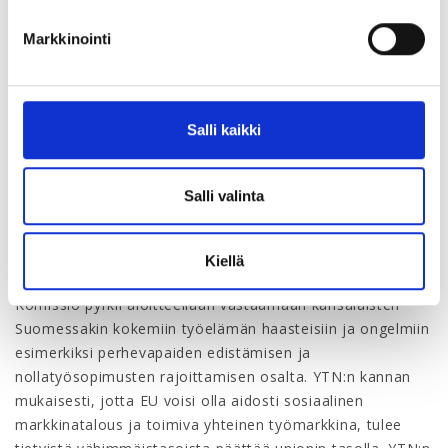
hyvinvointijärjestelmiä. Se on kehitetty lähinnä
euroalueen maita silmällä pitäen, mutta sitä voidaan
Markkinointi
soveltaa kaikkiin niihin EU:n jäsenvaltioihin, jotka haluavat
siihen osallistua. Euroalueen talousohjausta vahvistettiin
merkittävästi eurokriisissä ja viimeisenä 10 vuotena
Euroopan työmarkkinajärjestelmien keskeinen teema
Salli kaikki
onkin ollut desentralisaatio ja liberalisoiminen.
Sosiaalipilari on ensimmäinen suuren kokoluokan hanke,
jossa pyritään tuomaan tasapainoa tälle kehitykselle. EU:n
Salli valinta
talouden ohjausjakso on jatkossa kehittynyt
huomioimaan myös sosiaalisia vaikutuksia.
Kiellä
Komissio pyrkii aloitteellaan vastaamaan kansalaisten
Suomessakin kokemiin työelämän haasteisiin ja ongelmiin
esimerkiksi perhevapaiden edistämisen ja
nollatyösopimusten rajoittamisen osalta. YTN:n kannan
mukaisesti, jotta EU voisi olla aidosti sosiaalinen
markkinatalous ja toimiva yhteinen työmarkkina, tulee