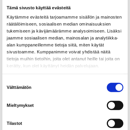
viimeisimpien tutkimusten mukaan Euroopasta tulee
suoraan hieman vajaa viidesosa lainsäädännöstämme.
Tämä sivusto käyttää evästeitä
Määrä itsessään ei ole suuri, mutta se sisältää
Käytämme evästeitä tarjoamamme sisällön ja mainosten
käytännössä koko rahapolitiikan. Myös
räätälöimiseen, sosiaalisen median ominaisuuksien
kilpailulainsäädäntöön, tulliliittoon ja kauppapolitiikkaan
tukemiseen ja kävijämäärämme analysoimiseen. Lisäksi
liittyvät asiat kuuluvat EU:n yksinomaiseen toimivaltaan.
jaamme sosiaalisen median, mainosalan ja analytiikka-
Esimerkiksi maatalouspolitiikassa unionilla on laaja
alan kumppaneillemme tietoja siitä, miten käytät
toimivalta, kun taas vaikkapa terveyspolitiikassa
sivustoamme. Kumppanimme voivat yhdistää näitä
toimivalta on huomattavasti rajoitetumpi.
tietoja muihin tietoihin, joita olet antanut heille tai joita on
kerätty, kun olet käyttänyt heidän palvelujaan.
Tämän ja seuraavien vuosien ehkä mielenkiintoinen hanke
on Euroopan sosiaalisten oikeuksien pilari. Oletko kuullut
Suostumuksen
Välttämätön
siitä mainittavan kertaakaan? Eri edunvalvontajärjestöt
valinta
kyllä ovat, sillä pilari on ollut lausuntokierroksella jo
eduskunnankin valiokuntien toimesta. Sosiaalisten
Mieltymykset
oikeuksien pilarissa esitetään 20 keskeistä periaatetta ja
oikeutta, joilla tuetaan oikeudenmukaisia ja
moitteettomasti toimivia työmarkkinoita ja
Tilastot