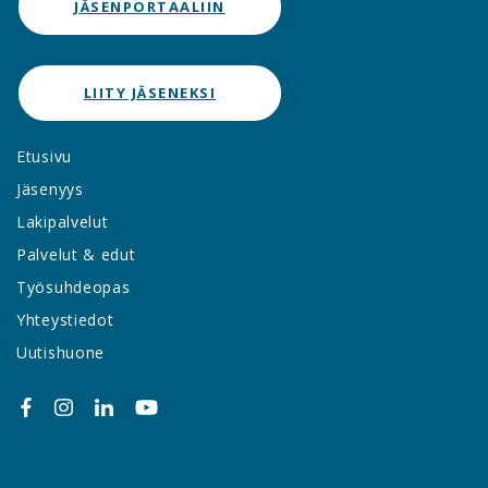
JÄSENPORTAALIIN
LIITY JÄSENEKSI
Etusivu
Jäsenyys
Lakipalvelut
Palvelut & edut
Työsuhdeopas
Yhteystiedot
Uutishuone