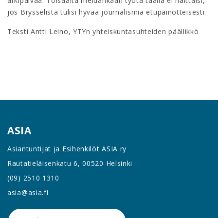
arkipäivää. Toisaalta meidänkään työtä täällä ei haittaisi,
jos Brysselistä tulisi hyvää journalismia etupainotteisesti.
Teksti Antti Leino, YTYn yhteiskuntasuhteiden päällikkö
ASIA
Asiantuntijat ja Esihenkilöt ASIA ry
Rautatieläisenkatu 6, 00520 Helsinki
(09) 2510 1310
asia@asia.fi