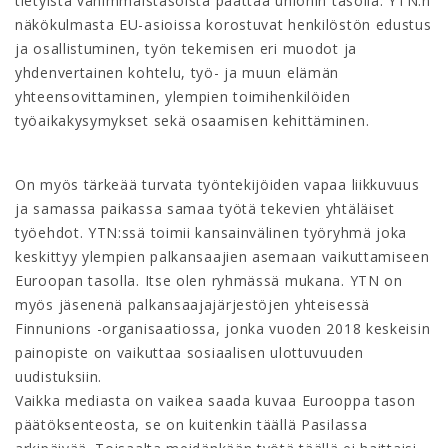
tietyistä vähimmäistasoista päättää unionin tasolla. YTN:n
näkökulmasta EU-asioissa korostuvat henkilöstön edustus
ja osallistuminen, työn tekemisen eri muodot ja
yhdenvertainen kohtelu, työ- ja muun elämän
yhteensovittaminen, ylempien toimihenkilöiden
työaikakysymykset sekä osaamisen kehittäminen.
On myös tärkeää turvata työntekijöiden vapaa liikkuvuus
ja samassa paikassa samaa työtä tekevien yhtäläiset
työehdot. YTN:ssä toimii kansainvälinen työryhmä joka
keskittyy ylempien palkansaajien asemaan vaikuttamiseen
Euroopan tasolla. Itse olen ryhmässä mukana. YTN on
myös jäsenenä palkansaajajärjestöjen yhteisessä
Finnunions -organisaatiossa, jonka vuoden 2018 keskeisin
painopiste on vaikuttaa sosiaalisen ulottuvuuden
uudistuksiin.
Vaikka mediasta on vaikea saada kuvaa Eurooppa tason
päätöksenteosta, se on kuitenkin täällä Pasilassa