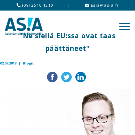
(09) 2510 1310
|
asia@asia.fi
"Ne siellä EU:ssa ovat taas
päättäneet"
02.07.2018 |
Blogit