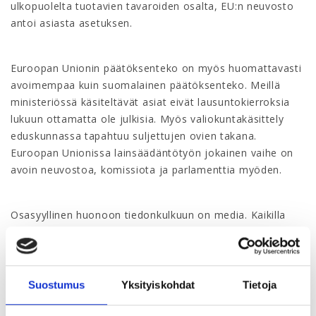
ulkopuolelta tuotavien tavaroiden osalta, EU:n neuvosto
antoi asiasta asetuksen.
Euroopan Unionin päätöksenteko on myös huomattavasti
avoimempaa kuin suomalainen päätöksenteko. Meillä
ministeriössä käsiteltävät asiat eivät lausuntokierroksia
lukuun ottamatta ole julkisia. Myös valiokuntakäsittely
eduskunnassa tapahtuu suljettujen ovien takana.
Euroopan Unionissa lainsäädäntötyön jokainen vaihe on
avoin neuvostoa, komissiota ja parlamenttia myöden.
Osasyyllinen huonoon tiedonkulkuun on media. Kaikilla
Suomen mediataloilla on Brysselissä yhteensä 13
akkreditoitua toimittajaa. Vertailun vuoksi mainittakoon,
että esimerkiksi Yleisradiolla on Porissa 17 toimittajaa,
Brysselissä kolme. Onko siis ihme, ettei Brysselistä kuulu
Suostumus
Yksityiskohdat
Tietoja
juuri mitään? Tämä on vähintäänkin erikoista, sillä