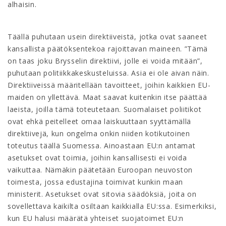
alhaisin.
Täällä puhutaan usein direktiiveistä, jotka ovat saaneet
kansallista päätöksentekoa rajoittavan maineen. ”Tämä
on taas joku Brysselin direktiivi, jolle ei voida mitään”,
puhutaan politiikkakeskusteluissa. Asia ei ole aivan näin.
Direktiiveissä määritellään tavoitteet, joihin kaikkien EU-
maiden on yllettävä. Maat saavat kuitenkin itse päättää
laeista, joilla tämä toteutetaan. Suomalaiset poliitikot
ovat ehkä peitelleet omaa laiskuuttaan syyttämällä
direktiivejä, kun ongelma onkin niiden kotikutoinen
toteutus täällä Suomessa. Ainoastaan EU:n antamat
asetukset ovat toimia, joihin kansallisesti ei voida
vaikuttaa. Nämäkin päätetään Euroopan neuvoston
toimesta, jossa edustajina toimivat kunkin maan
ministerit. Asetukset ovat sitovia säädöksiä, joita on
sovellettava kaikilta osiltaan kaikkialla EU:ssa. Esimerkiksi,
kun EU halusi määrätä yhteiset suojatoimet EU:n