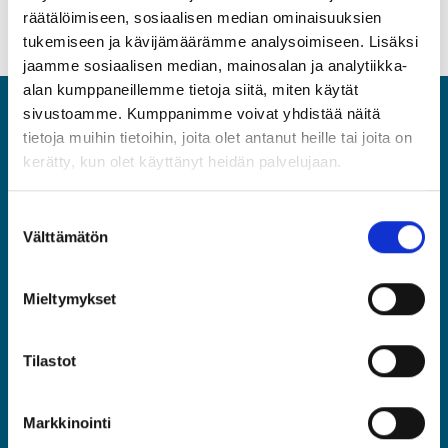
räätälöimiseen, sosiaalisen median ominaisuuksien
tukemiseen ja kävijämäärämme analysoimiseen. Lisäksi
jaamme sosiaalisen median, mainosalan ja analytiikka-
alan kumppaneillemme tietoja siitä, miten käytät
sivustoamme. Kumppanimme voivat yhdistää näitä
ASIA
tietoja muihin tietoihin, joita olet antanut heille tai joita on
kerätty, kun olet käyttänyt heidän palvelujaan.
Asiantuntijat ja Esihenkilöt ASIA ry
Rautatieläisenkatu 6, 00520 Helsinki
Suostumuksen
(09) 2510 1310
Välttämätön
valinta
asia@asia.fi
Mieltymykset
JÄSENPORTAALIIN
Tilastot
LIITY JÄSENEKSI
Markkinointi