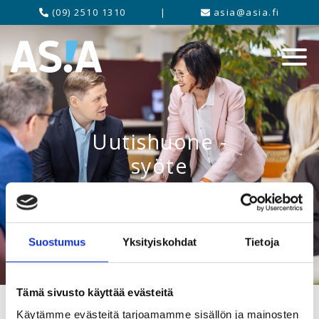
(09) 2510 1310
|
asia@asia.fi
Uutishuone -
syöte
Suostumus
Yksityiskohdat
Tietoja
Tämä sivusto käyttää evästeitä
Käytämme evästeitä tarjoamamme sisällön ja mainosten