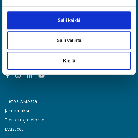
Etusivu
Jäsenyys
Salli kaikki
Lakipalvelut
Palvelut & edut
Salli valinta
Työsuhdeopas
Yhteystiedot
Uutishuone
Kiellä
Tietoa ASIAsta
Jäsenmaksut
Tietosuojaseloste
Evästeet