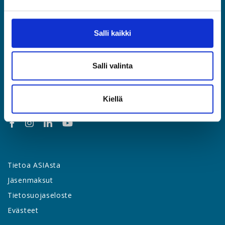
Etusivu
Jäsenyys
Salli kaikki
Lakipalvelut
Palvelut & edut
Salli valinta
Työsuhdeopas
Yhteystiedot
Uutishuone
Kiellä
Tietoa ASIAsta
Jäsenmaksut
Tietosuojaseloste
Evästeet