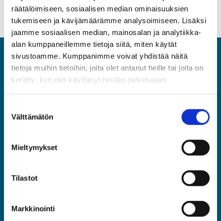
räätälöimiseen, sosiaalisen median ominaisuuksien
tukemiseen ja kävijämäärämme analysoimiseen. Lisäksi
jaamme sosiaalisen median, mainosalan ja analytiikka-
alan kumppaneillemme tietoja siitä, miten käytät
sivustoamme. Kumppanimme voivat yhdistää näitä
ASIA
tietoja muihin tietoihin, joita olet antanut heille tai joita on
kerätty, kun olet käyttänyt heidän palvelujaan.
Asiantuntijat ja Esihenkilöt ASIA ry
Rautatieläisenkatu 6, 00520 Helsinki
Suostumuksen
(09) 2510 1310
Välttämätön
valinta
asia@asia.fi
Mieltymykset
JÄSENPORTAALIIN
Tilastot
LIITY JÄSENEKSI
Markkinointi