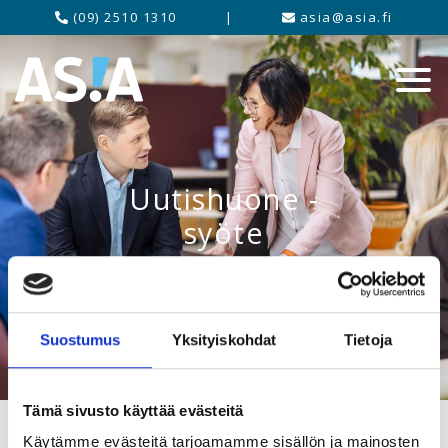
(09) 2510 1310
|
asia@asia.fi
Uutishuone -
syöte
Suostumus
Yksityiskohdat
Tietoja
Tämä sivusto käyttää evästeitä
Käytämme evästeitä tarjoamamme sisällön ja mainosten