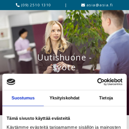
(09) 2510 1310
|
asia@asia.fi
Uutishuone -
syöte
Suostumus
Yksityiskohdat
Tietoja
Tämä sivusto käyttää evästeitä
Käytämme evästeitä tarjoamamme sisällön ja mainosten