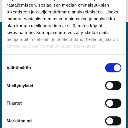
räätälöimiseen, sosiaalisen median ominaisuuksien
tukemiseen ja kävijämäärämme analysoimiseen. Lisäksi
jaamme sosiaalisen median, mainosalan ja analytiikka-
alan kumppaneillemme tietoja siitä, miten käytät
sivustoamme. Kumppanimme voivat yhdistää näitä
ASIA
tietoja muihin tietoihin, joita olet antanut heille tai joita on
kerätty, kun olet käyttänyt heidän palvelujaan.
Asiantuntijat ja Esihenkilöt ASIA ry
Rautatieläisenkatu 6, 00520 Helsinki
Suostumuksen
(09) 2510 1310
Välttämätön
valinta
asia@asia.fi
Mieltymykset
JÄSENPORTAALIIN
Tilastot
LIITY JÄSENEKSI
Markkinointi