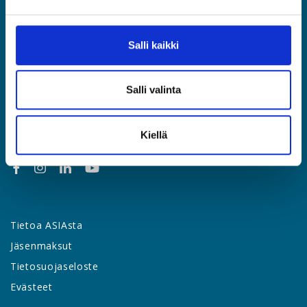
Etusivu
Jäsenyys
Salli kaikki
Lakipalvelut
Palvelut & edut
Salli valinta
Työsuhdeopas
Yhteystiedot
Uutishuone
Kiellä
Tietoa ASIAsta
Jäsenmaksut
Tietosuojaseloste
Evästeet