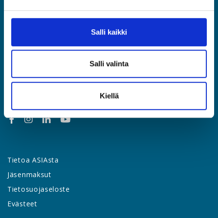
Etusivu
Jäsenyys
Salli kaikki
Lakipalvelut
Palvelut & edut
Salli valinta
Työsuhdeopas
Yhteystiedot
Uutishuone
Kiellä
Tietoa ASIAsta
Jäsenmaksut
Tietosuojaseloste
Evästeet