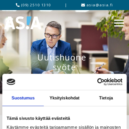
(09) 2510 1310
|
asia@asia.fi
Uutishuone -
syöte
Suostumus
Yksityiskohdat
Tietoja
Tämä sivusto käyttää evästeitä
Käytämme evästeitä tarjoamamme sisällön ja mainosten