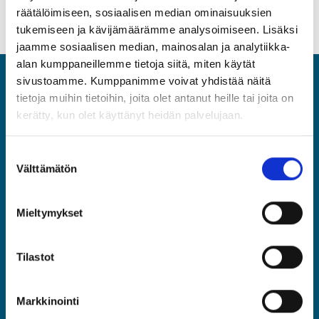
räätälöimiseen, sosiaalisen median ominaisuuksien
tukemiseen ja kävijämäärämme analysoimiseen. Lisäksi
jaamme sosiaalisen median, mainosalan ja analytiikka-
alan kumppaneillemme tietoja siitä, miten käytät
sivustoamme. Kumppanimme voivat yhdistää näitä
ASIA
tietoja muihin tietoihin, joita olet antanut heille tai joita on
kerätty, kun olet käyttänyt heidän palvelujaan.
Asiantuntijat ja Esihenkilöt ASIA ry
Rautatieläisenkatu 6, 00520 Helsinki
Suostumuksen
(09) 2510 1310
Välttämätön
valinta
asia@asia.fi
Mieltymykset
JÄSENPORTAALIIN
Tilastot
LIITY JÄSENEKSI
Markkinointi