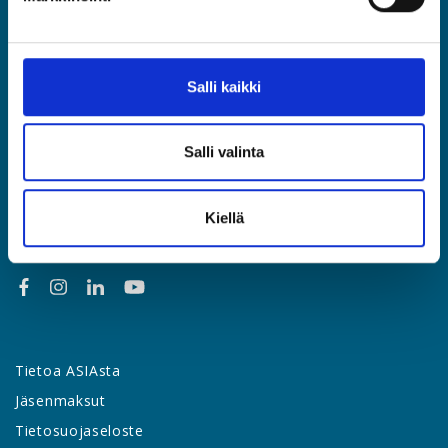
Etusivu
Jäsenyys
Salli kaikki
Lakipalvelut
Palvelut & edut
Salli valinta
Työsuhdeopas
Yhteystiedot
Kiellä
Uutishuone
Tietoa ASIAsta
Jäsenmaksut
Tietosuojaseloste