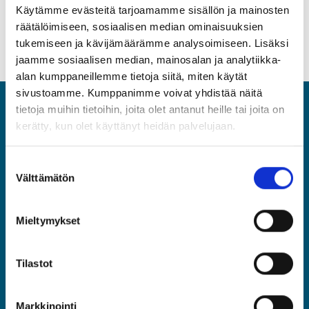
Tervetuloa!
Käytämme evästeitä tarjoamamme sisällön ja mainosten
räätälöimiseen, sosiaalisen median ominaisuuksien
Hallitus
tukemiseen ja kävijämäärämme analysoimiseen. Lisäksi
jaamme sosiaalisen median, mainosalan ja analytiikka-
alan kumppaneillemme tietoja siitä, miten käytät
sivustoamme. Kumppanimme voivat yhdistää näitä
tietoja muihin tietoihin, joita olet antanut heille tai joita on
ASIA
kerätty, kun olet käyttänyt heidän palvelujaan.
Asiantuntijat ja Esihenkilöt ASIA ry
Suostumuksen
Rautatieläisenkatu 6, 00520 Helsinki
Välttämätön
valinta
(09) 2510 1310
asia@asia.fi
Mieltymykset
JÄSENPORTAALIIN
Tilastot
Markkinointi
LIITY JÄSENEKSI