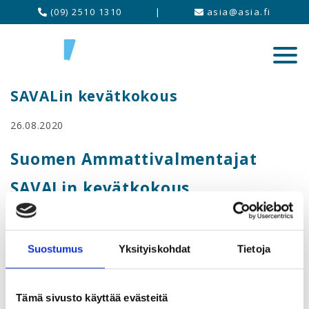
(09) 2510 1310
|
asia@asia.fi
SAVALin kevätkokous
26.08.2020
Suomen Ammattivalmentajat
SAVALin kevätkokous
Kokouksessa käsitellään sääntömääräiset asiat.
Kokoukseen on mahdollista osallistua etäyhteyden kautta,
Suostumus
Yksityiskohdat
Tietoja
Teams-linkki lähetetään ilmoittautuneille.
Tämä sivusto käyttää evästeitä