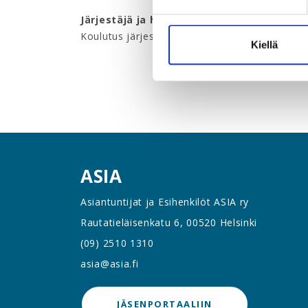
Järjestäjä ja hinta
Koulutus järjestetään useamman akavalaisen l
Kiellä
ASIA
Asiantuntijat ja Esihenkilöt ASIA ry
Rautatieläisenkatu 6, 00520 Helsinki
(09) 2510 1310
asia@asia.fi
JÄSENPORTAALIIN