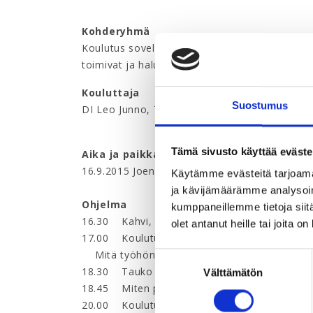
Kohderyhmä
Koulutus soveltuu kaikille aiheesta kiinnostunei
toimivat ja haluavat kehittyä työhönottajana.
Kouluttaja
Suostumus
DI Leo Junno, TJS Opintokeskus
Tämä sivusto käyttää eväste
Aika ja paikka
16.9.2015 Joensuu, Sokos Hotel Kimmel
Käytämme evästeitä tarjoama
ja kävijämäärämme analysoim
Ohjelma
kumppaneillemme tietoja siitä
16.30 Kahvi, tervetuloa
olet antanut heille tai joita o
17.00 Koulutus alkaa. Orientaatio.
Mitä työhönottaja etsii ja miten?
Suostumuksen
18.30 Tauko
Välttämätön
valinta
18.45 Miten parannan mahdollisuuksiani työ
20.00 Koulutus päättyy