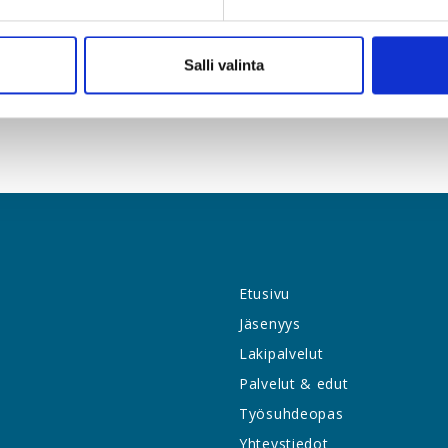
iiton yhteistyönä. YTY maksaa jäsentensä osallistumismaksun.
Salli valinta
Etusivu
Jäsenyys
Lakipalvelut
Palvelut & edut
Työsuhdeopas
Yhteystiedot