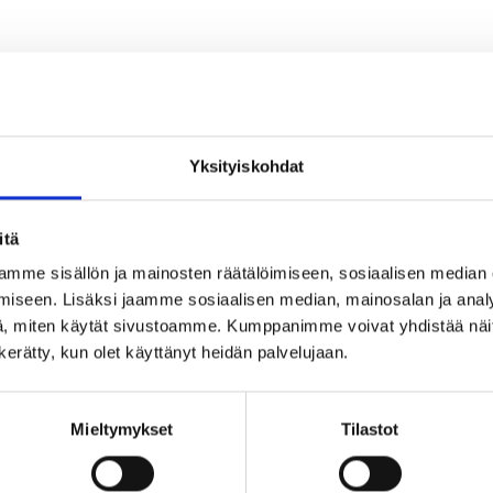
lle, mutta erityisesti työttömille työnhakijoille ja uusia työmahd
Yksityiskohdat
itä
mme sisällön ja mainosten räätälöimiseen, sosiaalisen median
iseen. Lisäksi jaamme sosiaalisen median, mainosalan ja analy
, miten käytät sivustoamme. Kumppanimme voivat yhdistää näitä t
n kerätty, kun olet käyttänyt heidän palvelujaan.
Mieltymykset
Tilastot
nhakijana?