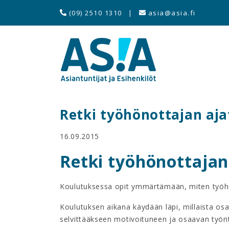
(09) 2510 1310
|
asia@asia.fi
Retki työhönottajan aj
16.09.2015
Retki työhönottaja
Koulutuksessa opit ymmärtämään, miten työhön
Koulutuksen aikana käydään läpi, millaista osa
selvittääkseen motivoituneen ja osaavan työnt