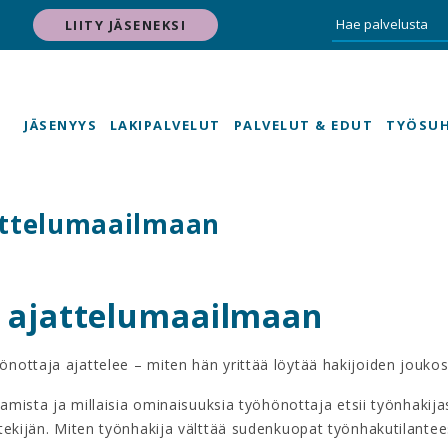
LIITY JÄSENEKSI
JÄSENYYS
LAKIPALVELUT
PALVELUT & EDUT
TYÖSU
attelumaailmaan
n ajattelumaailmaan
ottaja ajattelee – miten hän yrittää löytää hakijoiden jouko
amista ja millaisia ominaisuuksia työhönottaja etsii työnhakija
ekijän. Miten työnhakija välttää sudenkuopat työnhakutilantees