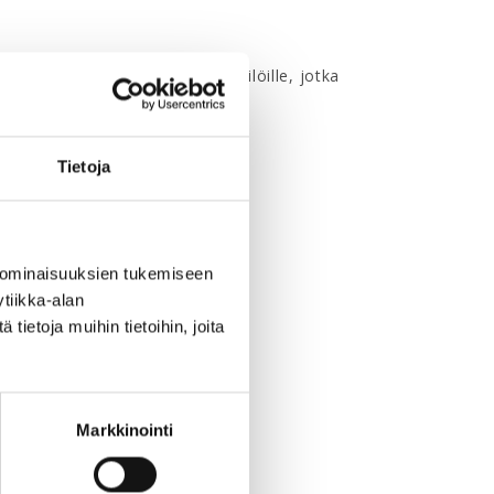
ollisuuksia etsiville. Myös henkilöille, jotka
Tietoja
 ominaisuuksien tukemiseen
tiikka-alan
ietoja muihin tietoihin, joita
Markkinointi