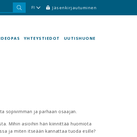
FI
Jäsenkirjautuminen
HDEOPAS
YHTEYSTIEDOT
UUTISHUONE
sta sopivimman ja parhaan osaajan.
sta. Mihin asioihin hän kiinnittää huomiota
sa ja miten itseään kannattaa tuoda esille?