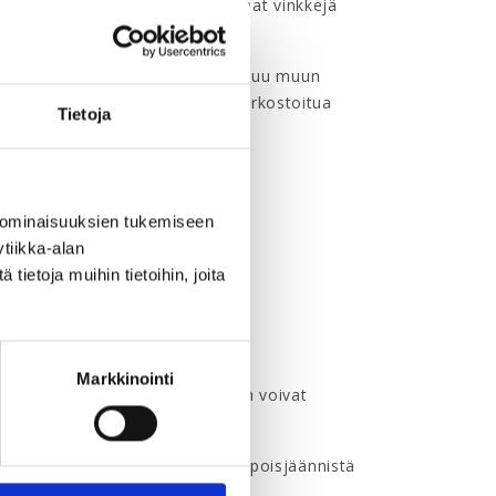
n tekemiseen. Koulutuksessa saat vinkkejä
sa ja koulutusrepertuaarinsa kuuluu muun
utustua Terhiin lisää
täällä
ja verkostoitua
Tietoja
 ominaisuuksien tukemiseen
tiikka-alan
ietoja muihin tietoihin, joita
Markkinointi
tto Loimun kanssa ja tilaisuuteen voivat
toimistoon. Peruuttamattomasta poisjäännistä