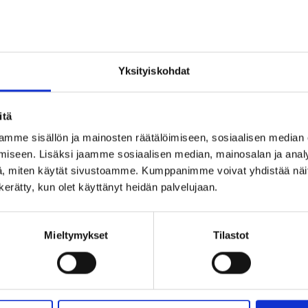
saamisen esittelyyn ja kohdistamiseen sekä videotyöhakemukse
olevasi "juuri se hyvä tyyppi".
ntaja ja viestinnän kouluttaja. Hänen erikoisosaamisalueisiin
ella vaikuttaminen sekä argumentaatio- ja väittelytaidot. Voit t
Yksityiskohdat
itä
mme sisällön ja mainosten räätälöimiseen, sosiaalisen median
ia
iseen. Lisäksi jaamme sosiaalisen median, mainosalan ja analy
lutuksesta:
, miten käytät sivustoamme. Kumppanimme voivat yhdistää näitä t
ntaa neuvoja eloisasti ja innostavasti.”
n kerätty, kun olet käyttänyt heidän palvelujaan.
 ja käytännön esimerkit olivat tosi hyödyllisiä!”
Mieltymykset
Tilastot
en yhteistyössä Luonnon-, ympäristö- ja metsätieteilijöiden lii
vaa matka- tai pysäköintikuluja.
n perua joko vahvistusviestissä olevan linkin kautta tai YTYn 