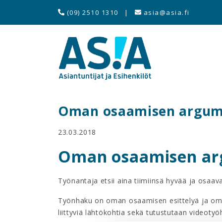
(09) 2510 1310
|
asia@asia.fi
Oman osaamisen argume
23.03.2018
Oman osaamisen ar
Työnantaja etsii aina tiimiinsä hyvää ja osaav
Työnhaku on oman osaamisen esittelyä ja oma
liittyviä lähtökohtia sekä tutustutaan videot