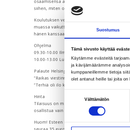
osaamisensa asiantuntijana esiintymiseen, o
siihen, miten osoitat ja vakuutat työnantajalle 
Koulutuksen vetäjä Terhi Meriläinen puhevalme
muassa vaikuttava viestintä, suostuttelu, puhe
Suostumus
hänen kanssaan
LinkedInissä
jo etukäteen.
Ohjelma
Tämä sivusto käyttää eväste
09.30-10.00 Ilmoittautuminen ja aamukahvit
Käytämme evästeitä tarjoama
10.00-13.00 Luento ja konkreettisia harjoituks
ja kävijämäärämme analysoim
Palaute Helsingissä pidetystä vastaavasta kou
kumppaneillemme tietoja siitä
”Raikas viestinnän ammattilainen, joka osasi a
olet antanut heille tai joita o
”Terhiä oli ilo kuunnella, esitti asiat hauskasti
Suostumuksen
Hinta
Välttämätön
valinta
Tilaisuus on maksuton. YTY järjestää tilaisuud
osallistua vain em. liittojen jäsenet. Emme kor
Huom!
Esteen sattuessa tulee ilmoittautumine
seuraa 35 euron lasku.