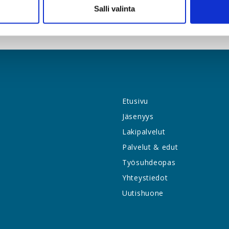
Salli valinta
na Vänni 09-2510 1335, leena.vanni@yty.fi
Etusivu
Jäsenyys
Lakipalvelut
Palvelut & edut
Työsuhdeopas
Yhteystiedot
Uutishuone