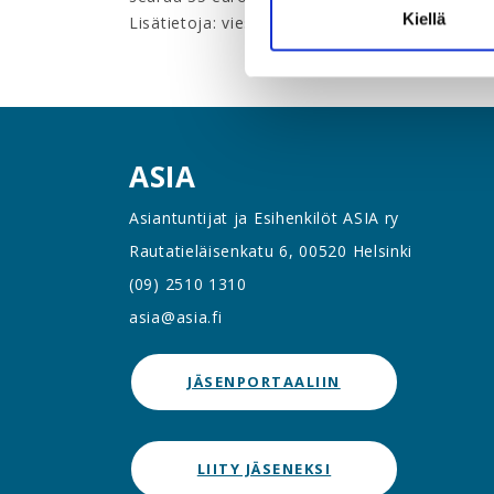
Kiellä
Lisätietoja
: viestintä- ja ura-asiantuntija Lee
ASIA
Asiantuntijat ja Esihenkilöt ASIA ry
Rautatieläisenkatu 6, 00520 Helsinki
(09) 2510 1310
asia@asia.fi
JÄSENPORTAALIIN
LIITY JÄSENEKSI