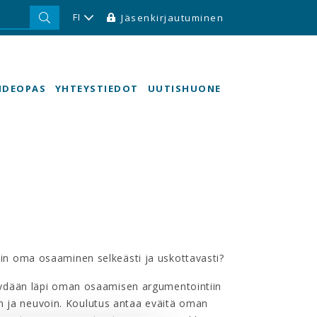
FI
Jäsenkirjautuminen
HDEOPAS
YHTEYSTIEDOT
UUTISHUONE
siin oma osaaminen selkeästi ja uskottavasti?
ydään läpi oman osaamisen argumentointiin
in ja neuvoin. Koulutus antaa eväitä oman