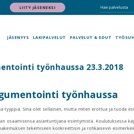
LIITY JÄSENEKSI
JÄSENYYS
LAKIPALVELUT
PALVELUT & EDUT
TYÖSU
ntointi työnhaussa 23.3.2018
gumentointi työnhaussa
aa tyyppiä. Sinä olet sellainen, mutta miten erottua ja tuoda e
n osaamisensa asiantuntijana esiintymistä. Koulutuksessa kä
yöhakemuksen tekemiseen konkreettisin ja rohkaisevin esimerke