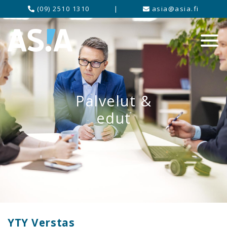
(09) 2510 1310
|
asia@asia.fi
Palvelut &
edut
YTY Verstas