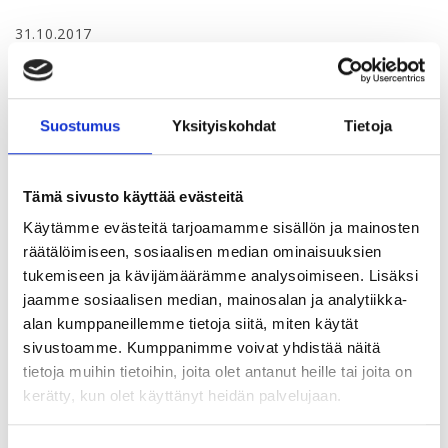
31.10.2017
YTY Verstas 31.10.2017
Suostumus
Yksityiskohdat
Tietoja
Tervetuloa verkostoitumaan ja keskustelemaan
ajankohtaisista aiheista YTY Verstaalle tiistaina 31.10.2017
klo 17.30-19.30 Sokos Hotel Vaakunaan, ravintola
Tämä sivusto käyttää evästeitä
Loisteen kabinettiin.
Käytämme evästeitä tarjoamamme sisällön ja mainosten
YTYn neuvottelupäällikkö, OTM Anu Aspiala kertoo syksyn
räätälöimiseen, sosiaalisen median ominaisuuksien
neuvottelutilanteesta. Lisäksi käymme keskustelua
tukemiseen ja kävijämäärämme analysoimiseen. Lisäksi
ajankohtaisesta työmarkkinatilanteesta. Päivällisen
jaamme sosiaalisen median, mainosalan ja analytiikka-
lomassa etsitään ratkaisuja ja jaetaan hyviä käytäntöjä
alan kumppaneillemme tietoja siitä, miten käytät
osallistujien toivomiin aiheisiin. Ilmoitathan
sivustoamme. Kumppanimme voivat yhdistää näitä
ilmoittautumislomakkeella toivomasi keskusteluaiheen.
tietoja muihin tietoihin, joita olet antanut heille tai joita on
kerätty, kun olet käyttänyt heidän palvelujaan.
Ilmoittaudu mukaan viimeistään 20.10.2017
Lisätietoja tilaisuudesta saat asiamies Joni Vainikaiselta,