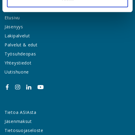
LIITY JÄSENEKSI
Etusivu
Jäsenyys
Lakipalvelut
Palvelut & edut
Työsuhdeopas
Yhteystiedot
Uutishuone
Tietoa ASIAsta
Jäsenmaksut
Tietosuojaseloste