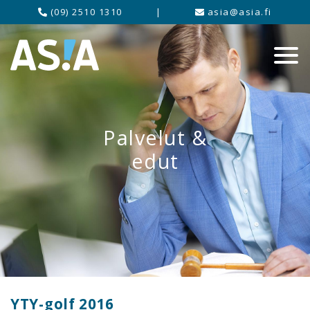
(09) 2510 1310
|
asia@asia.fi
Palvelut &
edut
YTY-golf 2016