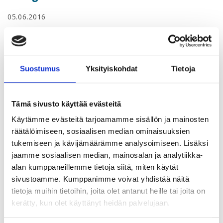
05.06.2016
YTY-golf 2016
YTYn golf-mestaruuksista pelataan sunnuntaina 5.6.2016
Suostumus
Yksityiskohdat
Tietoja
Gumböle Golfin kentällä Espoossa. Kilpailu pelataan
yhteislähtönä. Pelitapana ovat sekä tasoituksellinen piste-
bogey että lyöntipeli. Lisäksi miehille ja naisille on Pisin
Tämä sivusto käyttää evästeitä
avaus ja Lähimmäs lippua -kilpailut.
Käytämme evästeitä tarjoamamme sisällön ja mainosten
räätälöimiseen, sosiaalisen median ominaisuuksien
35 euron pelimaksuun sisältyvät varsinaisen
tukemiseen ja kävijämäärämme analysoimiseen. Lisäksi
kilpailukierroksen lisäksi kärryt, greenfee, aamiainen
jaamme sosiaalisen median, mainosalan ja analytiikka-
ennen kierrosta, kierroksen jälkeen klubin buffetlounas
alan kumppaneillemme tietoja siitä, miten käytät
juomineen sekä saunomismahdollisuus.
sivustoamme. Kumppanimme voivat yhdistää näitä
Gumböle Golfilla 2016 pelioikeuden omaaville hinta on 10
tietoja muihin tietoihin, joita olet antanut heille tai joita on
euroa.
kerätty, kun olet käyttänyt heidän palvelujaan.
Virallinen ilmoittautumisaika on päättynyt. Jos haluat