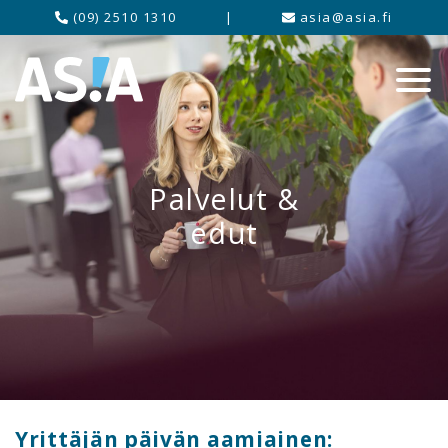
(09) 2510 1310
|
asia@asia.fi
Palvelut &
edut
Yrittäjän päivän aamiainen: