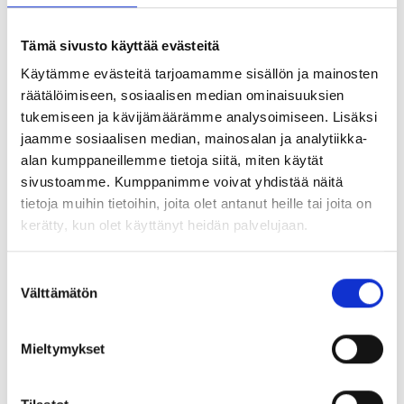
Saana Tyni sekä erikoisjoukkojen veteraani ja
monialayrittäjä Janne Lehtonen, joiden persoonalliset
Tämä sivusto käyttää evästeitä
tarinat antavat oivalluksia ja inspiraatiota kaikille yrittäjille
alasta riippumatta. Tilaisuudessa lanseerataan myös
Käytämme evästeitä tarjoamamme sisällön ja mainosten
uudet edut yritysten pankkipalveluihin Danske Bankissa,
räätälöimiseen, sosiaalisen median ominaisuuksien
jotka ovat tarjolla vain akavalaisille yrittäjille.
tukemiseen ja kävijämäärämme analysoimiseen. Lisäksi
jaamme sosiaalisen median, mainosalan ja analytiikka-
Ohjelma
alan kumppaneillemme tietoja siitä, miten käytät
sivustoamme. Kumppanimme voivat yhdistää näitä
8.15 Ovet auki, aamiainen tarjolla
tietoja muihin tietoihin, joita olet antanut heille tai joita on
9.00–9.15 Tervetulosanat ja kumppanuusetujen
kerätty, kun olet käyttänyt heidän palvelujaan.
esittely | Tuomas Aho, Danske Bank, Anu Tuovinen,
Akava ja Timo Saranpää, AKY - Akavalaiset yrittäjät
Suostumuksen
9.15–9.55 Rohkeasti eteenpäin – kasvun johtaminen
Välttämätön
valinta
| Saana Tyni
9.55–10.35 Oppeja yrittäjyyteen äärirajoilta | Janne
Mieltymykset
Lehtonen
10.35–11.00 Vapaata verkostoitumista