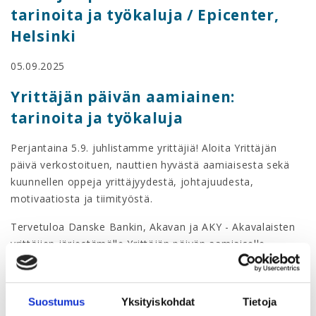
tarinoita ja työkaluja / Epicenter,
Helsinki
05.09.2025
Yrittäjän päivän aamiainen:
tarinoita ja työkaluja
Perjantaina 5.9. juhlistamme yrittäjiä! Aloita Yrittäjän
päivä verkostoituen, nauttien hyvästä aamiaisesta sekä
kuunnellen oppeja yrittäjyydestä, johtajuudesta,
motivaatiosta ja tiimityöstä.
Tervetuloa Danske Bankin, Akavan ja AKY - Akavalaisten
yrittäjien järjestämälle Yrittäjän päivän aamiaiselle
perjantaina 5.9.2025 klo 8.15-11.00
Epicenterin Lounge-
tapahtumatilaan osoitteessa Mikonkatu 9, Helsinki.
Suostumus
Yksityiskohdat
Tietoja
Tilaisuudessa lavalle nousevat rohkea siivousalan yrittäjä