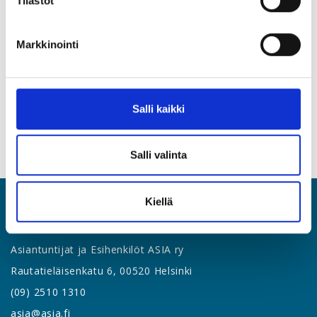
Tilastot
Aamiaiselle on rajattu määrä paikkoja, jotka täytetään
ilmoittautumisjärjestyksessä
Markkinointi
Sitovat ilmoittautumiset linkin kautta
Tervetuloa!
Salli kaikki
Danske Bank, Akava ja AKY – Akavalaiset yrittäjät
Salli valinta
Kiellä
ASIA
Asiantuntijat ja Esihenkilöt ASIA ry
Rautatieläisenkatu 6, 00520 Helsinki
(09) 2510 1310
asia@asia.fi