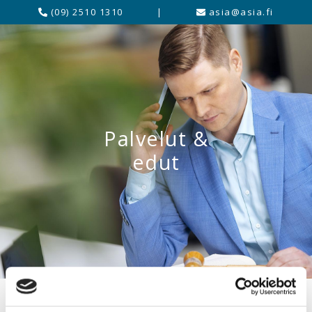
(09) 2510 1310
|
asia@asia.fi
Palvelut &
edut
Webinar in English: Negotiation