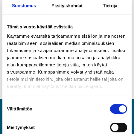
skills
Suostumus
Yksityiskohdat
Tietoja
02.12.2020
Tämä sivusto käyttää evästeitä
This webinar in English concentrates on negotiation skills.
Käytämme evästeitä tarjoamamme sisällön ja mainosten
Negoatiation skills are needed much more often than we
räätälöimiseen, sosiaalisen median ominaisuuksien
think - in this webinar you will learn the essence of
tukemiseen ja kävijämäärämme analysoimiseen. Lisäksi
negotiating. After the webinar you are ready to start
jaamme sosiaalisen median, mainosalan ja analytiikka-
practising your skills straight away!
alan kumppaneillemme tietoja siitä, miten käytät
sivustoamme. Kumppanimme voivat yhdistää näitä
YTY Career portal - Sign in
tietoja muihin tietoihin, joita olet antanut heille tai joita on
kerätty, kun olet käyttänyt heidän palvelujaan.
Suostumuksen
Välttämätön
valinta
ASIA
Mieltymykset
Asiantuntijat ja Esihenkilöt ASIA ry