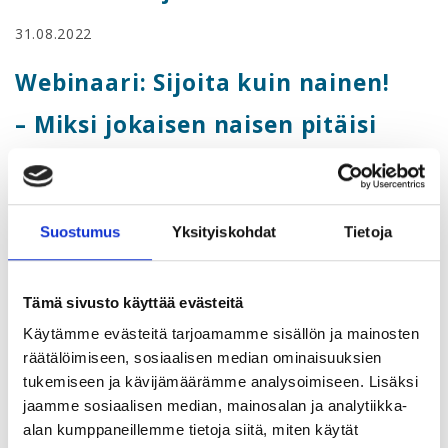
31.08.2022
Webinaari: Sijoita kuin nainen!
– Miksi jokaisen naisen pitäisi
sijoittaa ja vastata omista
rahoistaan?
Suostumus
Yksityiskohdat
Tietoja
Danske Bankin Taloudellinen mielenrauha -tutkimus
osoittaa, että suomalaisten naisten luottamus omaan
Tämä sivusto käyttää evästeitä
talouteen ja taloudellinen mielenrauha on koko Pohjolan
alhaisinta tasoa. Haluamme nostaa keskusteluun, miksi
Käytämme evästeitä tarjoamamme sisällön ja mainosten
naisilla on lasikatto lompakossa ja miksi naiset eivät
räätälöimiseen, sosiaalisen median ominaisuuksien
vaurastu, ja samalla kannustaa naisia pitämään huolta
tukemiseen ja kävijämäärämme analysoimiseen. Lisäksi
omasta taloudellisesta mielenrauhastaan.
jaamme sosiaalisen median, mainosalan ja analytiikka-
alan kumppaneillemme tietoja siitä, miten käytät
Teemoista keskustelevat Akavan yhteistyökumppanin