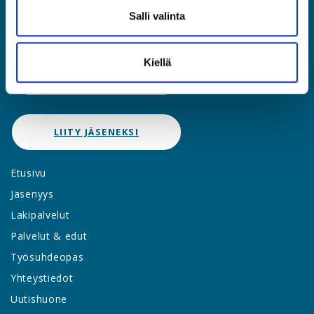
(09) 2510 1310
Salli valinta
asia@asia.fi
Kiellä
JÄSENPORTAALIIN
LIITY JÄSENEKSI
Etusivu
Jäsenyys
Lakipalvelut
Palvelut & edut
Työsuhdeopas
Yhteystiedot
Uutishuone