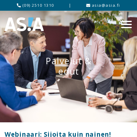
(09) 2510 1310
|
asia@asia.fi
Palvelut &
edut
Webinaari: Sijoita kuin nainen!