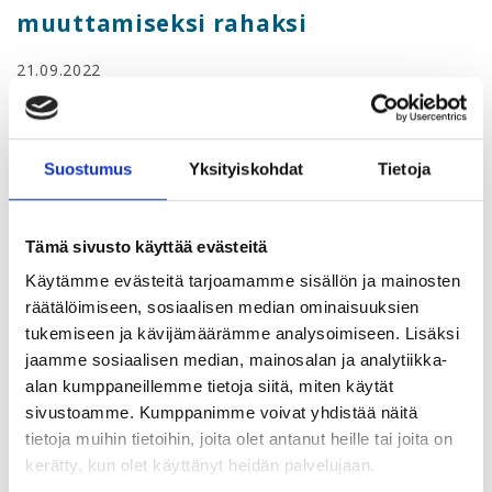
muuttamiseksi rahaksi
21.09.2022
Osaamisesta kaikki lähtee! Säästäminen, sijoittaminen ja
kuluttaminen on helpompaa, kun on kykyä ansaita. Jotta
saa tuloja, pitää osata jotain sellaista, josta muut ovat
Suostumus
Yksityiskohdat
Tietoja
valmiita maksamaan.
Tämä webinaari sopii sinulle jos:
Tämä sivusto käyttää evästeitä
Haluat inspiraatiota ja uusia ideoita ansaitsemiseen
Käytämme evästeitä tarjoamamme sisällön ja mainosten
räätälöimiseen, sosiaalisen median ominaisuuksien
Haluat rakentaa useita tulovirtoja talouteesi
tukemiseen ja kävijämäärämme analysoimiseen. Lisäksi
Haluat tietää miten turvata oma talous
jaamme sosiaalisen median, mainosalan ja analytiikka-
alan kumppaneillemme tietoja siitä, miten käytät
Ilmoittaudu Urapalvelut-sivuston kautta
sivustoamme. Kumppanimme voivat yhdistää näitä
tietoja muihin tietoihin, joita olet antanut heille tai joita on
Terhi Majasalmi on sarjayrittäjä, raha- ja
kerätty, kun olet käyttänyt heidän palvelujaan.
sijoitusmaailman mielipidevaikuttaja sekä