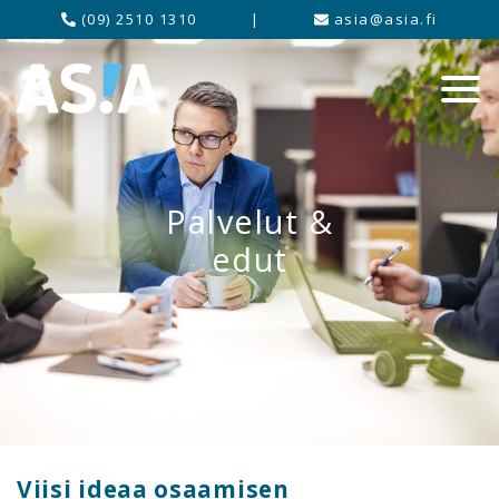
(09) 2510 1310
|
asia@asia.fi
Palvelut &
edut
Viisi ideaa osaamisen