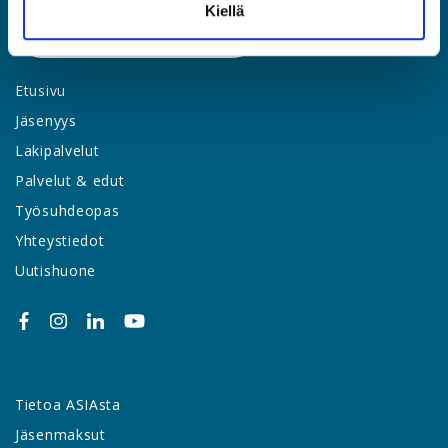
Kiellä
LIITY JÄSENEKSI
Etusivu
Jäsenyys
Lakipalvelut
Palvelut & edut
Työsuhdeopas
Yhteystiedot
Uutishuone
Tietoa ASIAsta
Jäsenmaksut