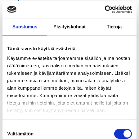
työelämässä
18.08.2021
Suostumus
Yksityiskohdat
Tietoja
Tässä webinaarissa tutustumme tarkemmin Y- ja Z-
sukupolviin: miksi he ovat sellaisia kuin ovat ja mitä he
hakevat työltä ja johtamiselta. Webinaarissa esitellään
Tämä sivusto käyttää evästeitä
myös, miten työelämä on muuttunut ja miten nuorempien
Käytämme evästeitä tarjoamamme sisällön ja mainosten
sukupolvien kanssa tehdään onnistuneesti yhteistyötä.
räätälöimiseen, sosiaalisen median ominaisuuksien
tukemiseen ja kävijämäärämme analysoimiseen. Lisäksi
Tämä webinaari sopii sinulle, jos haluat:
jaamme sosiaalisen median, mainosalan ja analytiikka-
ymmärtää työelämän nuorimpien mielenmaisemaa,
alan kumppaneillemme tietoja siitä, miten käytät
tarpeita ja toiveita työelämälle ja johtamiselle,
sivustoamme. Kumppanimme voivat yhdistää näitä
saada vinkkejä oman johtamisen kehittämiseen.
tietoja muihin tietoihin, joita olet antanut heille tai joita on
kerätty, kun olet käyttänyt heidän palvelujaan.
Ilmoittaudu Urapalvelut-sivuston kautta
Suostumuksen
Välttämätön
valinta