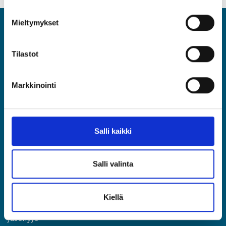
Mieltymykset
ASIA
Tilastot
Asiantuntijat ja Esihenkilöt ASIA ry
Rautatieläisenkatu 6, 00520 Helsinki
Markkinointi
(09) 2510 1310
asia@asia.fi
Salli kaikki
JÄSENPORTAALIIN
Salli valinta
LIITY JÄSENEKSI
Kiellä
Etusivu
Jäsenyys