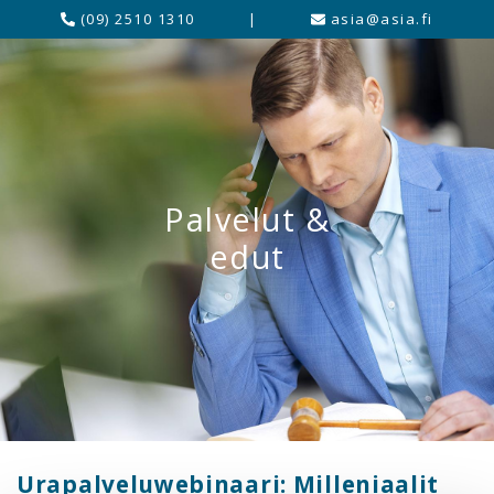
(09) 2510 1310
|
asia@asia.fi
Palvelut &
edut
Urapalveluwebinaari: Milleniaalit