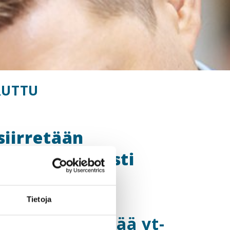
ERUTTU
siirretään
 mahdollisesti
Tietoja
en pitäisi tietää yt-