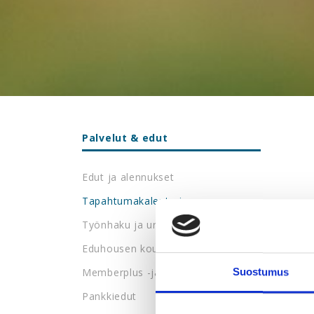
Palvelut & edut
Edut ja alennukset
Tapahtumakalenteri
Työnhaku ja urapalvelut
Eduhousen koulutukset
Memberplus -jäsenetupalvelu
Suostumus
Pankkiedut