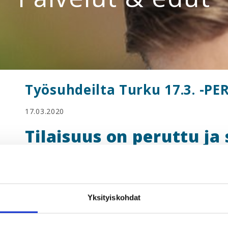
Työsuhdeilta Turku 17.3. -P
17.03.2020
Tilaisuus on peruttu ja 
parempaan ajankohtaan
syksylle 2020.
Yksityiskohdat
Työsuhdeilta: Mitä jokais