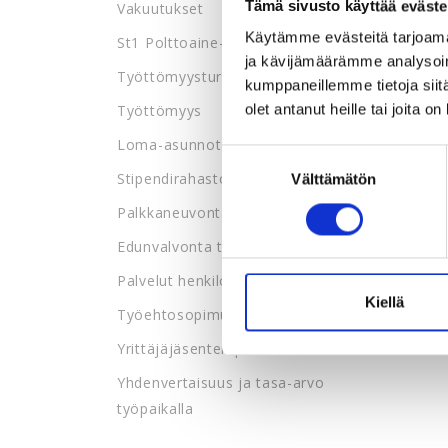
Tämä sivusto käyttää eväste
Vakuutukset
Käytämme evästeitä tarjoama
St1 Polttoaine-edut
ja kävijämäärämme analysoim
Työttömyysturva
kumppaneillemme tietoja siitä
Työttömyys
olet antanut heille tai joita o
Loma-asunnot
Suostumuksen
Stipendirahasto
Välttämätön
valinta
Palkkaneuvonta
Edunvalvonta työpaikalla
Palvelut henkilöstöedustajille
Kiellä
Työehtosopimukset
Yrittäjäjäsenten palvelut
Yhdenvertaisuus ja tasa-arvo
työpaikalla