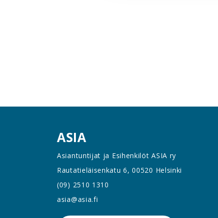
ASIA
Asiantuntijat ja Esihenkilöt ASIA ry
Rautatieläisenkatu 6, 00520 Helsinki
(09) 2510 1310
asia@asia.fi