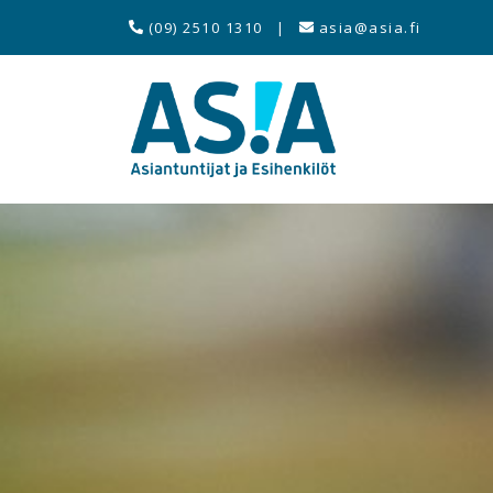
(09) 2510 1310
|
asia@asia.fi