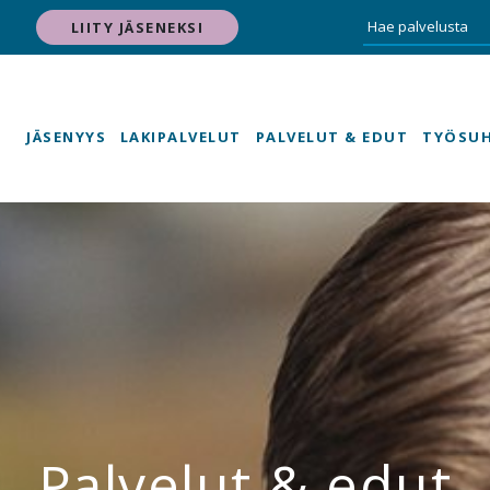
LIITY JÄSENEKSI
JÄSENYYS
LAKIPALVELUT
PALVELUT & EDUT
TYÖSU
Palvelut & edut