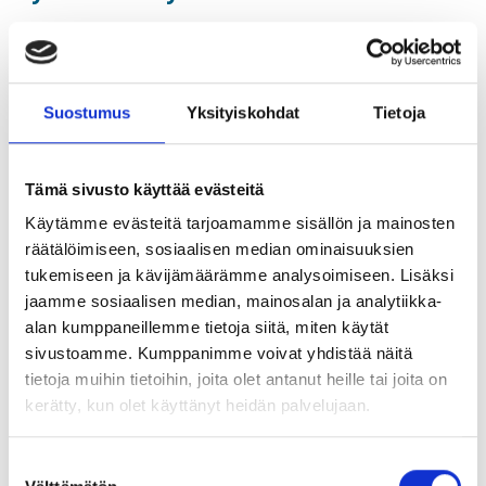
13.04.2022
Työn merkityksen kokemus on tärkeä aihe, josta
puhutaan paljon. Mutta miksi siitä pitäisi puhua? Mitä se
Suostumus
Yksityiskohdat
Tietoja
oikeastaan pitää sisällään ja koskeeko se meitä kaikkia?
Webinaarissa tarkastellaan keskeisimpiä työn
Tämä sivusto käyttää evästeitä
merkityksellisyyden lähteitä, ja mitä tutkimukset sitä
Käytämme evästeitä tarjoamamme sisällön ja mainosten
osoittavat. Ennen kaikkea pureudutaan tärkeään teemaan:
räätälöimiseen, sosiaalisen median ominaisuuksien
mikä saa meidät syttymään?
tukemiseen ja kävijämäärämme analysoimiseen. Lisäksi
jaamme sosiaalisen median, mainosalan ja analytiikka-
Ilmoittaudu Urapalvelut-sivuston kautta
alan kumppaneillemme tietoja siitä, miten käytät
sivustoamme. Kumppanimme voivat yhdistää näitä
Webinaarissa puhujana Pirjo Ahonen, jolla on 20 vuoden
tietoja muihin tietoihin, joita olet antanut heille tai joita on
kokemus johtamisen ja työyhteisöjen valmentajana.
kerätty, kun olet käyttänyt heidän palvelujaan.
Hänen toteuttamiensa valmennusten paino on
uudenlaisten työtapojen muutosvaiheissa ja erilaisuuden
johtamisessa.
Suostumuksen