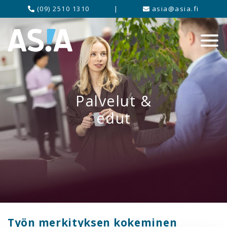
(09) 2510 1310
|
asia@asia.fi
Palvelut &
edut
Työn merkityksen kokeminen