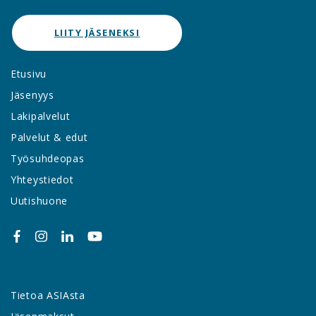
LIITY JÄSENEKSI
Etusivu
Jäsenyys
Lakipalvelut
Palvelut & edut
Työsuhdeopas
Yhteystiedot
Uutishuone
Tietoa ASIAsta