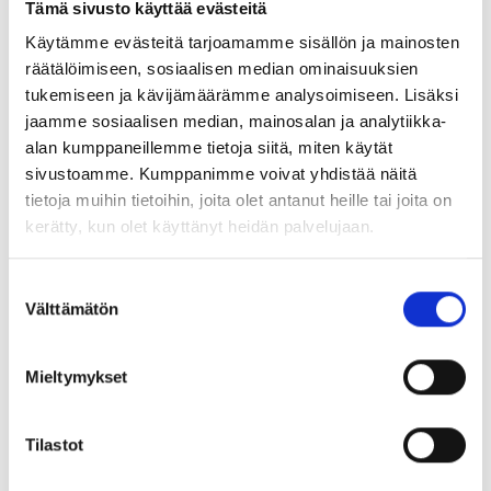
Tämä sivusto käyttää evästeitä
merkityksestä, ryhmädynamiikasta, vallasta ja vastuusta
Käytämme evästeitä tarjoamamme sisällön ja mainosten
tiimissä sekä tiimin motivoinnista.
räätälöimiseen, sosiaalisen median ominaisuuksien
Koulutus soveltuu asiantuntijoille ja esimiehille.
tukemiseen ja kävijämäärämme analysoimiseen. Lisäksi
Ohjelma
jaamme sosiaalisen median, mainosalan ja analytiikka-
16.30 Kahvi, tervetuloa
alan kumppaneillemme tietoja siitä, miten käytät
17.00 Koulutus alkaa. Orientaatio. Tiimin dynamiikka ja
sivustoamme. Kumppanimme voivat yhdistää näitä
motivointi
tietoja muihin tietoihin, joita olet antanut heille tai joita on
18.30 Tauko
kerätty, kun olet käyttänyt heidän palvelujaan.
18.45 Miten parannan omia tiimityötaitojani?
20.00 Koulutus päättyy
Suostumuksen
Välttämätön
valinta
Kouluttaja
Koulutus toteutetaan yhteistyössä muiden akavalaisten
liittojen ja TJS Opintokeskuksen kanssa. Kouluttajana
Mieltymykset
toimii DI Leo Junno, TJS Opintokeskus
Esteen sattuessa
Tilastot
Muista perua ilmoittautumisesi, jos sinulle tulee este