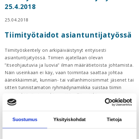
25.4.2018
25.04.2018
Tiimityötaidot asiantuntijatyössä
Tiimityöskentely on arkipäiväistynyt erityisesti
asiantuntijatyössä. Tiimien ajatellaan olevan
”itseohjautuvia ja luovia” ilman määrätietoista johtamista.
Näin useinkaan ei käy, vaan toimintaa saattaa johtaa
äänekkäimmät, kunnian- tai vallanhimoisimmat jäsenet tai
sitten tunnistamaton ryhmädynamiikka suistaa tiimin
perustehtävän jonnekin syrjään. Tiimejäkin on opittava
johtamaan, sillä niistä toki saadaan luovia ja jäseniään
sitouttavia.
Suostumus
Yksityiskohdat
Tietoja
Koulutus koostuu luennosta ja osallistujien
työskentelystä, joiden avulla opit perusasioita tiimien
kehitysvaiheista, luottamuksen ja pelisääntöjen