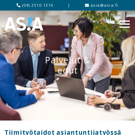
(09) 2510 1310
|
asia@asia.fi
Palvelut &
edut
Tiimityötaidot asiantuntijatyössä