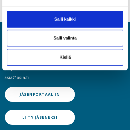
Salli kaikki
Salli valinta
ASIA
Asiantuntijat ja Esihenkilöt ASIA ry
Kiellä
Rautatieläisenkatu 6, 00520 Helsinki
(09) 2510 1310
asia@asia.fi
JÄSENPORTAALIIN
LIITY JÄSENEKSI