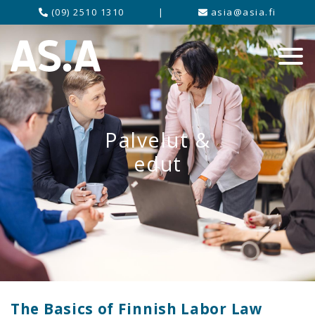
(09) 2510 1310
|
asia@asia.fi
Palvelut &
edut
The Basics of Finnish Labor Law