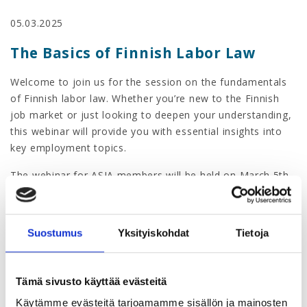
05.03.2025
The Basics of Finnish Labor Law
Welcome to join us for the session on the fundamentals
of Finnish labor law. Whether you’re new to the Finnish
job market or just looking to deepen your understanding,
this webinar will provide you with essential insights into
key employment topics.
The webinar for ASIA members will be held
on March 5th
at 9.15 - 10.00
.
Topics covered:
Suostumus
Yksityiskohdat
Tietoja
Employment Contracts and Collective Agreements
Wages and Salaries
Tämä sivusto käyttää evästeitä
Trial Periods
Käytämme evästeitä tarjoamamme sisällön ja mainosten
Working Hours