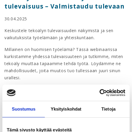
tulevaisuus – Valmistaudu tulevaan
30.04.2025
Keskustele tekoälyn tulevaisuuden näkymistä ja sen
vaikutuksista työelämään ja yhteiskuntaan.
Millainen on huomisen työelämä? Tässä webinaarissa
kurkistamme yhdessä tulevaisuuteen ja tutkimme, miten
tekoäly muuttaa tapaamme tehdä työtä. Löydämme ne
mahdollisuudet, joita muutos tuo tullessaan juuri sinun
urallesi.
Webinaarin sisältö
Keskustele tekoälyn tulevaisuuden näkymistä ja sen
Suostumus
Yksityiskohdat
Tietoja
vaikutuksista työelämään ja yhteiskuntaan.
Millainen on huomisen työelämä? Tässä webinaarissa
kurkistamme yhdessä tulevaisuuteen ja tutkimme, miten
Tämä sivusto käyttää evästeitä