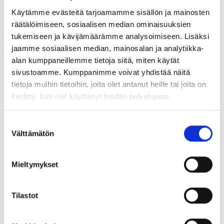
tekoäly muuttaa tapaamme tehdä työtä. Löydämme ne
Käytämme evästeitä tarjoamamme sisällön ja mainosten
mahdollisuudet, joita muutos tuo tullessaan juuri sinun
räätälöimiseen, sosiaalisen median ominaisuuksien
urallesi.
tukemiseen ja kävijämäärämme analysoimiseen. Lisäksi
jaamme sosiaalisen median, mainosalan ja analytiikka-
Opit tunnistamaan tulevaisuuden tärkeimmät trendit ja
alan kumppaneillemme tietoja siitä, miten käytät
valmistautumaan niihin ajoissa. Yhdessä rakennamme
sivustoamme. Kumppanimme voivat yhdistää näitä
sinulle suunnitelman, jolla pysyt kehityksen aallonharjalla
tietoja muihin tietoihin, joita olet antanut heille tai joita on
innostavalla ja luontevalla tavalla. Tämä webinaari avaa
kerätty, kun olet käyttänyt heidän palvelujaan.
silmäsi näkemään tulevaisuuden mahdollisuudet.
Suostumuksen
Ilmoittaudu Urapalvelut-sivuston kautta
Välttämätön
valinta
Mieltymykset
Webinaarin puhujat: Joonas Vuola ja Sunny Viljamaa
Joonas on tekoälyasiantuntija ja AI-Akatemian perustaja,
Tilastot
joka tuo tekoälyn käytännönläheisesti osaksi arkea ja
työelämää.