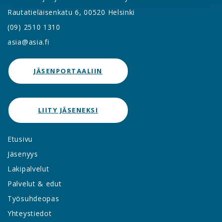
Rautatieläisenkatu 6, 00520 Helsinki
(09) 2510 1310
asia@asia.fi
JÄSENPORTAALIIN
LIITY JÄSENEKSI
Etusivu
Jäsenyys
Lakipalvelut
Palvelut & edut
Työsuhdeopas
Yhteystiedot