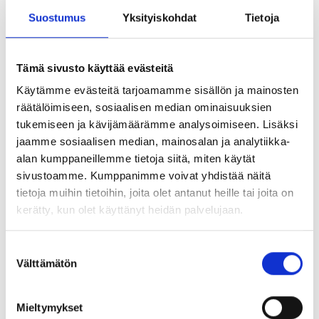
ohittamiseksi kirkastuvat.
Suostumus
Yksityiskohdat
Tietoja
Ilmoittaudu Urapalvelut-sivuston kautta
Tämä sivusto käyttää evästeitä
Kouluttajina toimivat
Heidi Viljamaa
ja
Matti Henttinen
.
Käytämme evästeitä tarjoamamme sisällön ja mainosten
Heidi on virtuaalivalmennuksen työkalujen ja metodien
räätälöimiseen, sosiaalisen median ominaisuuksien
kehittämiseen erikoistunut työ- ja organisaatiopsykologi.
tukemiseen ja kävijämäärämme analysoimiseen. Lisäksi
Työkaluja Heidi on kehittänyt Oikotien, Monsterin, johdon
jaamme sosiaalisen median, mainosalan ja analytiikka-
konsulttien ja ammattiliittojen kanssa. Heidi on toiminut
alan kumppaneillemme tietoja siitä, miten käytät
jo 20 vuoden ajan yrittäjänä, freelancer verkoston
sivustoamme. Kumppanimme voivat yhdistää näitä
esimiehenä sekä ura- ja työnhakuvalmentajana.
tietoja muihin tietoihin, joita olet antanut heille tai joita on
kerätty, kun olet käyttänyt heidän palvelujaan.
Matti on mentaalivalmentaja, jonka fokuksena on
työhyvinvointi ja urheilijoiden henkinen valmennus. Matti
on vetänyt erilaisia johtamisen, oppimisen ja
Suostumuksen
vuorovaikutustaitojen koulutuksia ja
Välttämätön
valinta
valmennusprosesseja yli 20 vuotta. Matti tunnetaan myös
työstään yli 600 huippu-urheilijan, heidän valmentajien ja
Mieltymykset
perheiden mentaalivalmentajana yli 20 yksilö- ja