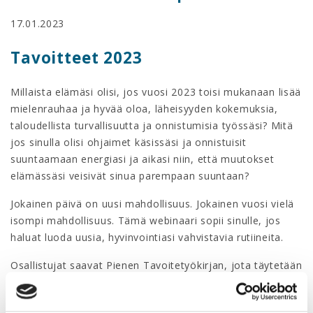
17.01.2023
Tavoitteet 2023
Millaista elämäsi olisi, jos vuosi 2023 toisi mukanaan lisää
mielenrauhaa ja hyvää oloa, läheisyyden kokemuksia,
taloudellista turvallisuutta ja onnistumisia työssäsi? Mitä
jos sinulla olisi ohjaimet käsissäsi ja onnistuisit
suuntaamaan energiasi ja aikasi niin, että muutokset
elämässäsi veisivät sinua parempaan suuntaan?
Jokainen päivä on uusi mahdollisuus. Jokainen vuosi vielä
isompi mahdollisuus. Tämä webinaari sopii sinulle, jos
haluat luoda uusia, hyvinvointiasi vahvistavia rutiineita.
Osallistujat saavat Pienen Tavoitetyökirjan, jota täytetään
yhdessä askel askeleelta, jotta oma tavoite, toimenpiteet
sen saavuttamiseksi ja strategiat hidasteiden