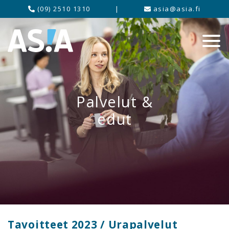
(09) 2510 1310
|
asia@asia.fi
Palvelut &
edut
Tavoitteet 2023 / Urapalvelut