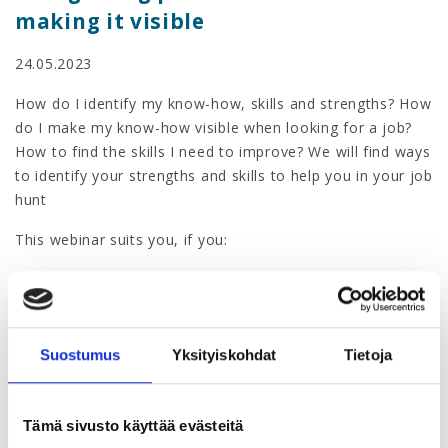
making it visible
24.05.2023
How do I identify my know-how, skills and strengths? How
do I make my know-how visible when looking for a job?
How to find the skills I need to improve? We will find ways
to identify your strengths and skills to help you in your job
hunt
This webinar suits you, if you:
identify your know-how,
sell your working skills better to employers,
better communicate about your know-how.
Suostumus
Yksityiskohdat
Tietoja
The webinar is part of the
Take control of your career
series, where we look at your own work career. You can
Tämä sivusto käyttää evästeitä
lead your career in the direction you want, because your