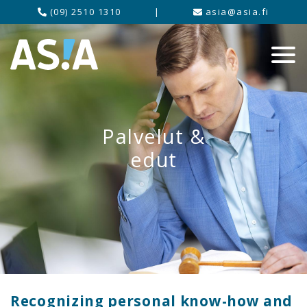
(09) 2510 1310
|
asia@asia.fi
Palvelut &
edut
Recognizing personal know-how and