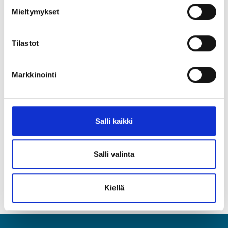
Peruskaavion asetukset
Mieltymykset
Tietojen lisäys ja poisto
Oletuskaaviokuvan määrittely
Asteikon hallinta ja esitystapa
Tilastot
Kaaviokuvan tallennus malliksi
+ Paljon kikkoja ja vinkkejä Excelin käyttöön
Markkinointi
Palautetta syksyn 2023 koulutuksesta ja kouluttajasta
"Selkeä ja rauhallinen tapa kouluttaa"
Salli kaikki
"Loistava opetustapa"
"Hyviä lisävinkkejä käytön nopeuttamiseen"
Salli valinta
Kiellä