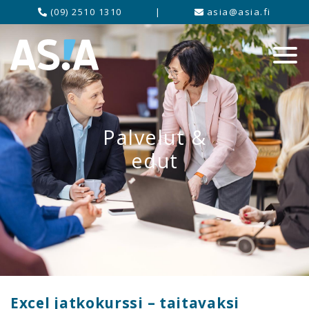
(09) 2510 1310
|
asia@asia.fi
Palvelut &
edut
Excel jatkokurssi – taitavaksi