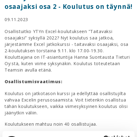
osaajaksi osa 2 - Koulutus on täynnä!
09.11.2023
Osallistuitko YTYn Excel-koulutukseen ”Taitavaksi
osaajaksi” syksyllä 2022? Nyt koulutus saa jatkoa,
järjestämme Excel jatkokurssi - taitavaksi osaajaksi, osa
2-koulutuksen torstaina 9.11. klo 17.00-19.30.
Kouluttajana on IT-asiantuntija
Hanna Suontausta
Tieturi
Oy:stä, kuten viime syksynäkin. Koulutus toteutetaan
Teamsin avulla etänä.
Osallistumisvaatimus:
Koulutus on jatkotason kurssi ja edellyttää osallistujilta
vahvaa Excelin perusosaamista. Voit tietenkin osallistua
tähän koulutukseen, vaikka viimesyksyinen koulutus olisi
jäänytkin väliin.
Koulutukseen mahtuu noin 40 osallistujaa.
Koulutuksen sisältö: