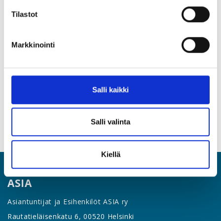
yrittäjille sekä kaikille, jotka osallistuvat työsopimusten
Tilastot
laatimiseen, neuvotteluun tai hallinnointiin.
Olethan jo muistanut rekisteröityä Eduhousen käyttäjäksi?
Markkinointi
Jos et vielä, löydät rekisteröitymislinkin
ASIAn
jäsenportaalista
.
Rekisteröitymisen jälkeen voit
ilmoittautua koulutukseen.
Salli kaikki
Ilmoittaudu koulutukseen Eduhousen sivuston
kautta
Salli valinta
Kiellä
ASIA
Asiantuntijat ja Esihenkilöt ASIA ry
Rautatieläisenkatu 6, 00520 Helsinki