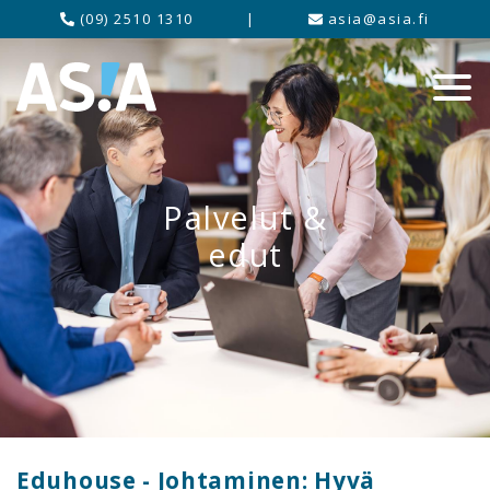
(09) 2510 1310
|
asia@asia.fi
Palvelut &
edut
Eduhouse - Johtaminen: Hyvä