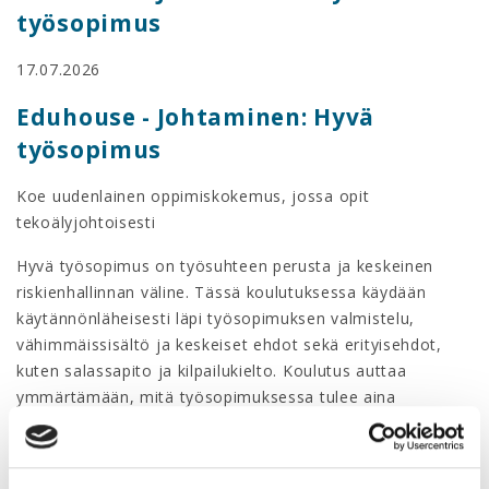
työsopimus
17.07.2026
Eduhouse - Johtaminen: Hyvä
työsopimus
Koe uudenlainen oppimiskokemus, jossa opit
tekoälyjohtoisesti
Hyvä työsopimus on työsuhteen perusta ja keskeinen
riskienhallinnan väline. Tässä koulutuksessa käydään
käytännönläheisesti läpi työsopimuksen valmistelu,
vähimmäissisältö ja keskeiset ehdot sekä erityisehdot,
kuten salassapito ja kilpailukielto. Koulutus auttaa
ymmärtämään, mitä työsopimuksessa tulee aina
huomioida ja miten sopimusehdot suhteutuvat
lainsäädäntöön ja työehtosopimuksiin