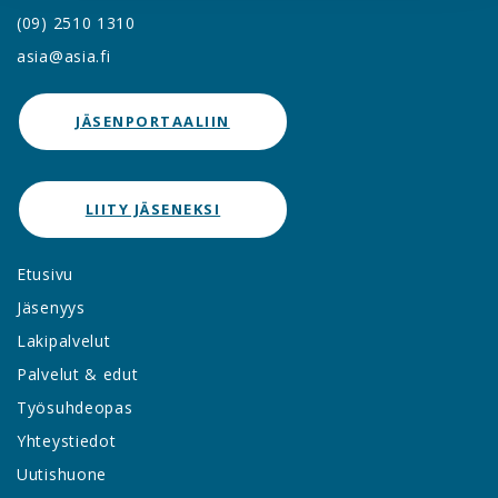
(09) 2510 1310
asia@asia.fi
JÄSENPORTAALIIN
LIITY JÄSENEKSI
Etusivu
Jäsenyys
Lakipalvelut
Palvelut & edut
Työsuhdeopas
Yhteystiedot
Uutishuone