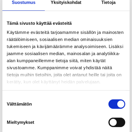
Sisältö
Suostumus
Yksityiskohdat
Tietoja
Työsopimuksen valmistelu ja perusrakenne
Tämä sivusto käyttää evästeitä
Työsopimuksen vähimmäissisältö
Käytämme evästeitä tarjoamamme sisällön ja mainosten
Työsuhteen ehdot
räätälöimiseen, sosiaalisen median ominaisuuksien
tukemiseen ja kävijämäärämme analysoimiseen. Lisäksi
Erityisehdot
jaamme sosiaalisen median, mainosalan ja analytiikka-
alan kumppaneillemme tietoja siitä, miten käytät
Tavoite
sivustoamme. Kumppanimme voivat yhdistää näitä
tietoja muihin tietoihin, joita olet antanut heille tai joita on
Koulutuksen tavoitteena on antaa selkeä kokonaiskuva siitä,
kerätty, kun olet käyttänyt heidän palvelujaan.
miten hyvä ja lainmukainen työsopimus
laaditaan. Ymmärrät työsopimuksen keskeiset ehdot,
tunnistat erityisehtojen käytön edellytykset ja osaat arvioida
Suostumuksen
Välttämätön
sopimusehtojen perusteltavuutta eri tilanteissa
valinta
Kenelle
Mieltymykset
Koulutus on suunnattu esihenkilöille, HR-asiantuntijoille,