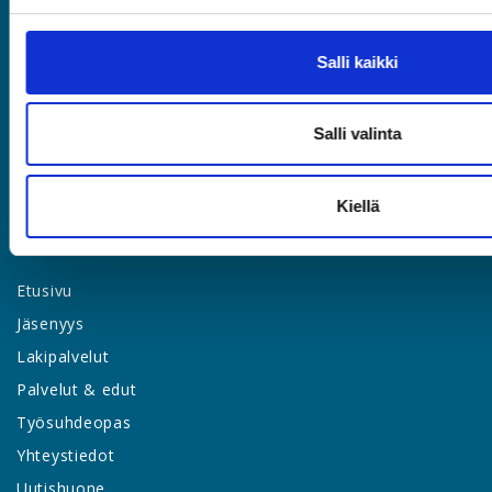
Rautatieläisenkatu 6, 00520 Helsinki
(09) 2510 1310
Salli kaikki
asia@asia.fi
Salli valinta
JÄSENPORTAALIIN
Kiellä
LIITY JÄSENEKSI
Etusivu
Jäsenyys
Lakipalvelut
Palvelut & edut
Työsuhdeopas
Yhteystiedot
Uutishuone