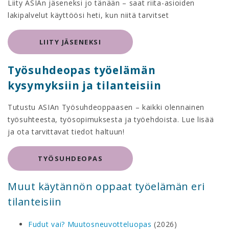
Liity ASIAn jäseneksi jo tänään – saat riita-asioiden
lakipalvelut käyttöösi heti, kun niitä tarvitset
LIITY JÄSENEKSI
Työsuhdeopas työelämän
kysymyksiin ja tilanteisiin
Tutustu ASIAn Työsuhdeoppaasen – kaikki olennainen
työsuhteesta, työsopimuksesta ja työehdoista. Lue lisää
ja ota tarvittavat tiedot haltuun!
TYÖSUHDEOPAS
Muut käytännön oppaat työelämän eri
tilanteisiin
Fudut vai? Muutosneuvotteluopas
(2026)