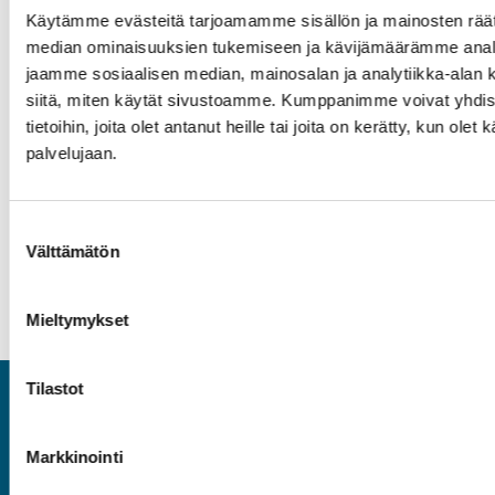
Käytämme evästeitä tarjoamamme sisällön ja mainosten räät
median ominaisuuksien tukemiseen ja kävijämäärämme anal
jaamme sosiaalisen median, mainosalan ja analytiikka-alan 
Työsuhdeneuvonta
siitä, miten käytät sivustoamme. Kumppanimme voivat yhdistä
tietoihin, joita olet antanut heille tai joita on kerätty, kun olet
palvelujaan.
OTA YHTEYTTÄ
Suostumuksen
Välttämätön
valinta
Mieltymykset
Tilastot
ASIA
Markkinointi
Asiantuntijat ja Esihenkilöt ASIA ry