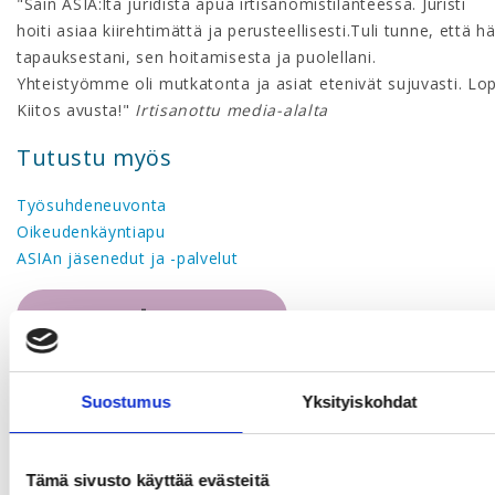
"Sain ASIA:lta juridista apua irtisanomistilanteessa. Juristi
hoiti asiaa kiirehtimättä ja perusteellisesti.Tuli tunne, että 
tapauksestani, sen hoitamisesta ja puolellani.
Yhteistyömme oli mutkatonta ja asiat etenivät sujuvasti. Lo
Kiitos avusta!"
Irtisanottu media-alalta
Tutustu myös
Työsuhdeneuvonta
Oikeudenkäyntiapu
ASIAn jäsenedut ja -palvelut
LIITY JÄSENEKSI
Suostumus
Yksityiskohdat
Tämä sivusto käyttää evästeitä