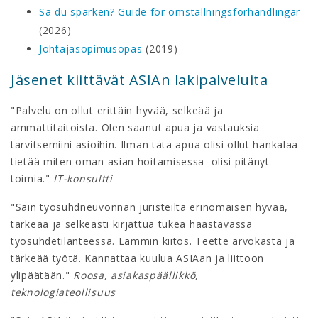
Sa du sparken? Guide för omställningsförhandlingar
(2026)
Johtajasopimusopas
(2019)
Jäsenet kiittävät ASIAn lakipalveluita
"Palvelu on ollut erittäin hyvää, selkeää ja
ammattitaitoista. Olen saanut apua ja vastauksia
tarvitsemiini asioihin. Ilman tätä apua olisi ollut hankalaa
tietää miten oman asian hoitamisessa olisi pitänyt
toimia."
IT-konsultti
"Sain työsuhdneuvonnan juristeilta erinomaisen hyvää,
tärkeää ja selkeästi kirjattua tukea haastavassa
työsuhdetilanteessa. Lämmin kiitos. Teette arvokasta ja
tärkeää työtä. Kannattaa kuulua ASIAan ja liittoon
ylipäätään."
Roosa, asiakaspäällikkö,
teknologiateollisuus