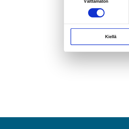
Välttämätön
valinta
Kiellä