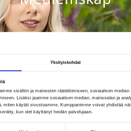
ASIA medlemskapet kan ge för
euro.
Yksityiskohdat
Som medlem i ASIA får du många värdefulla förmåner och
anställningsrådgivning får du personlig assistans varje 
itä
mme sisällön ja mainosten räätälöimiseen, sosiaalisen median
Totalt har vi över 11 000 anställda som arbetar inom bla
iseen. Lisäksi jaamme sosiaalisen median, mainosalan ja analy
servicebranschen, finans-, transport- och handelsbran
, miten käytät sivustoamme. Kumppanimme voivat yhdistää näitä t
experterna och dra nytta av ASIAs värdefulla medlemstjä
n kerätty, kun olet käyttänyt heidän palvelujaan.
rådgivning, karriärrådgivning och lönerådgivning står til
har godkänts.