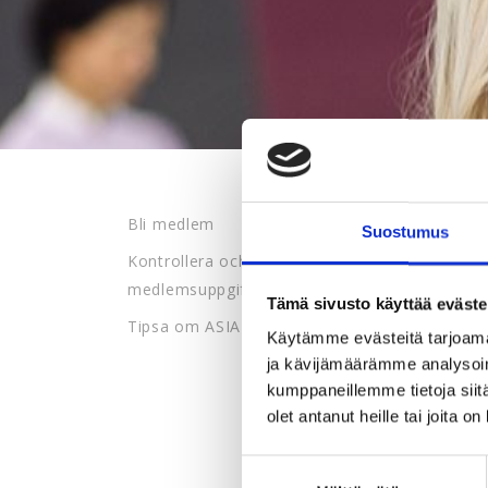
Bli medlem
Suostumus
Kontrollera och ändra dina
medlemsuppgifter
Tämä sivusto käyttää eväste
Tipsa om ASIA
Käytämme evästeitä tarjoama
ja kävijämäärämme analysoim
kumppaneillemme tietoja siitä
olet antanut heille tai joita o
Suostumuksen