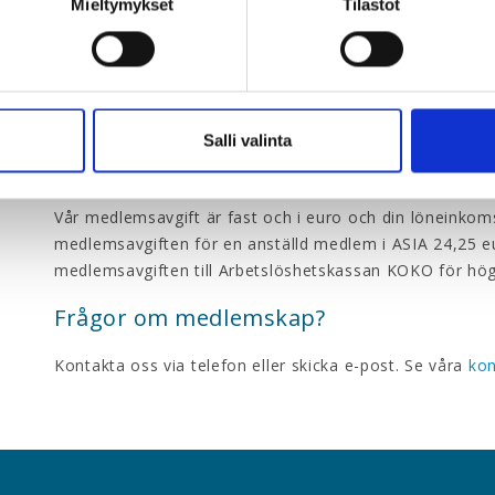
Läs mer om medlemsförmåner och tjänster
här
.
Mieltymykset
Tilastot
Jobbar du som chef eller specialist? Bli
.
BLI MEDLEM HÄR
Salli valinta
Vad kostar medlemskapet?
Vår medlemsavgift är fast och i euro och din löneinkoms
medlemsavgiften för en anställd medlem i ASIA 24,25 e
medlemsavgiften till Arbetslöshetskassan KOKO för hög
Frågor om medlemskap?
Kontakta oss via telefon eller skicka e-post. Se våra
kon