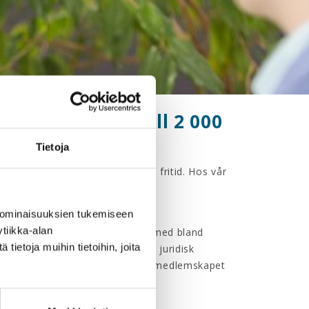
delar för upp till 2 000
Tietoja
 rabatter för både arbete och fritid. Hos vår
vardag utan tidsbokning.
 ominaisuuksien tukemiseen
nd annat teknikindustrin, IT-
tiikka-alan
schen samt inom industrin. Kom med bland
ietoja muihin tietoihin, joita
nster och -förmåner. Personlig juridisk
l ditt förfogande direkt efter att medlemskapet