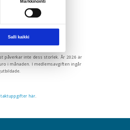
Markkinointi
 medlem i vårt förbund.
Salli kaikki
t påverkar inte dess storlek. År 2026 är
uro i månaden. I medlemsavgiften ingår
utbildade.
taktuppgifter här
.