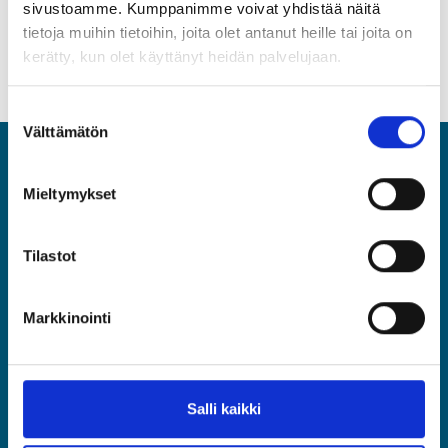
sivustoamme. Kumppanimme voivat yhdistää näitä
tietoja muihin tietoihin, joita olet antanut heille tai joita on
Sekretesspolicy (på finska)
kerätty, kun olet käyttänyt heidän palvelujaan.
Suostumuksen
Välttämätön
valinta
ASIA
Mieltymykset
Specialister och Chefer ASIA rf
Tilastot
BLI MEDLEM
Markkinointi
Startsida
Medlemskap
Arbetsavtalsfrågor
Salli kaikki
Service