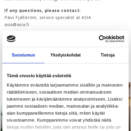
If any questions, please contact:
Päivi Fjällström, service specialist at ASIA
asia@asia.fi
Suostumus
Yksityiskohdat
Tietoja
Read more
Tämä sivusto käyttää evästeitä
Käytämme evästeitä tarjoamamme sisällön ja mainosten
02.07.2026 |
Articles
räätälöimiseen, sosiaalisen median ominaisuuksien
tukemiseen ja kävijämäärämme analysoimiseen. Lisäksi
jaamme sosiaalisen median, mainosalan ja analytiikka-
alan kumppaneillemme tietoja siitä, miten käytät
sivustoamme. Kumppanimme voivat yhdistää näitä
tietoja muihin tietoihin, joita olet antanut heille tai joita on
Start to Finnish® - Advance your Career