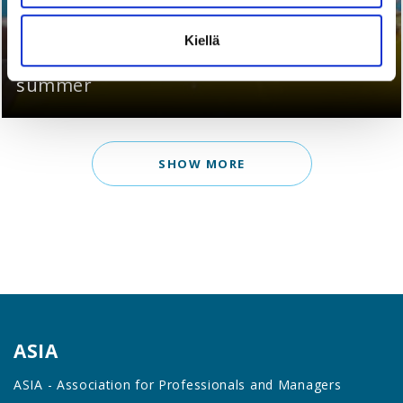
Make the most of your valuable
Kiellä
membership benefits during the
summer
SHOW MORE
ASIA
ASIA - Association for Professionals and Managers